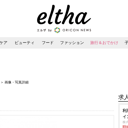
ケア
ビューティ
フード
ファッション
旅行＆おでかけ
ンケア
ダイエット・ボディケア
ヘアスタイル・ヘアアレンジ
ズ
＞ 画像・写真詳細
求
利
イ
株
時給