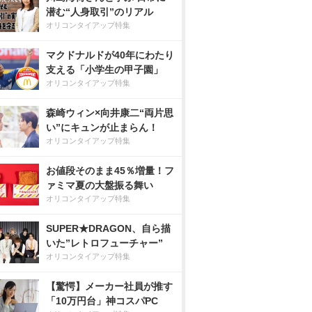
潜む“人身取引”のリアル
オリコンタイアップ特集
マクドナルドが40年にわたり
支える「小学生の甲子園」
オリコンタイアップ特集
森崎ウィン×向井康二“両片思
い”にキュンが止まらん！
オリコンタイアップ特集
お値段そのまま45％増量！フ
ァミマ夏の大盤振る舞い
オリコンタイアップ特集
SUPER★DRAGON、自ら描
いた”レトロフューチャー”
オリコンタイアップ特集
【驚愕】メーカー社員が推す
「10万円台」神コスパPC