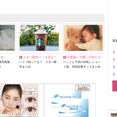
登
とめ
スタバ新作イッキ見せ！
天使級に可愛い子供たち
猫写真集…
いくつ知ってる？ スタバ新
ペットと子供の仲良しショッ
リ
作まとめ
ト他、SNS話題キッズまとめ