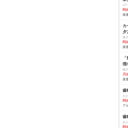
U
時給
派遣
カ
夕
株
時給
派遣
「
理
株
月給
派遣
歯
お
時給
アル
歯
あ
時給