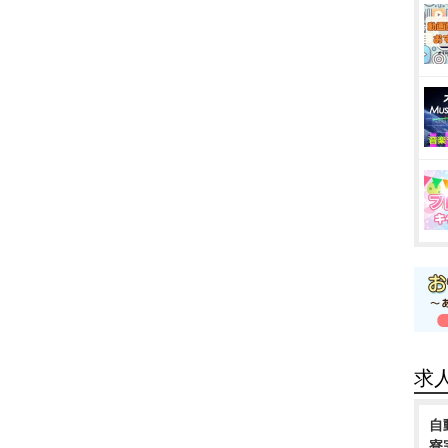
求
自
寮