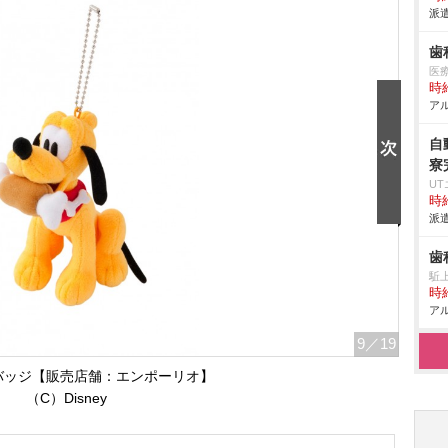
派遣
歯
医療
時給
アル
自
寮
U
時給
派遣
歯
駈
時給
アル
9
／19
バッジ【販売店舗：エンポーリオ】
（C）Disney