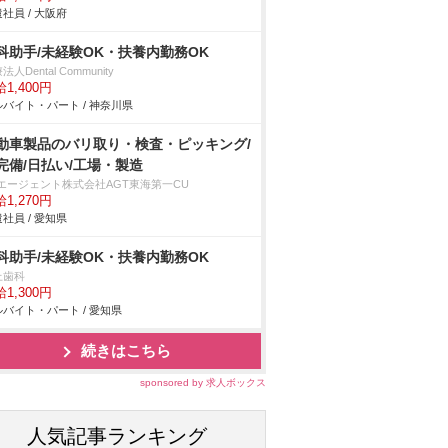
社員 / 大阪府
科助手/未経験OK・扶養内勤務OK
法人Dental Community
1,400円
バイト・パート / 神奈川県
動車製品のバリ取り・検査・ピッキング/
完備/日払い/工場・製造
Tエージェント株式会社AGT東海第一CU
1,270円
社員 / 愛知県
科助手/未経験OK・扶養内勤務OK
上歯科
1,300円
バイト・パート / 愛知県
続きはこちら
sponsored by 求人ボックス
人気記事ランキング