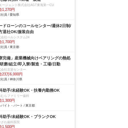
Tエージェント株式会社AGT東海第一CU
1,270円
社員 / 愛知県
ードローンのコールセンター/週休2日制/
方退社OK/服装自由
式会社ベルシステム24
1,700円
社員 / 東京都
寮完備」産業機械向けベアリングの熱処
/研磨/組立/即入寮/製造・工場/日勤
式会社京栄センター
23万6,000円
社員 / 神奈川県
科助手/未経験OK・扶養内勤務OK
おむらファミリー歯科
1,300円
バイト・パート / 東京都
科助手/未経験OK・ブランクOK
かざわ歯科医院
1,500円