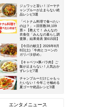
ジュワッと旨い！ゴーヤチ
ャンプルーが止まらない絶
品レシピ3選
「ベトナム料理で食べたい
のは？」＜回答数38,109
票＞【教えて！ みんなの
衣食住「みんなの暮らし調
査隊」結果発表 第615回】
【今日の献立】2026年8月
8日(土)「牛肉とコーンの
ガリバタ炒め」
【キャベツ×豚バラ肉】ご
飯が止まらない！人気おか
ずレシピ7選
チャンプルーだけじゃもっ
たいない！今年こそ極める
夏ゴーヤ絶品レシピ3選
エンタメニュース