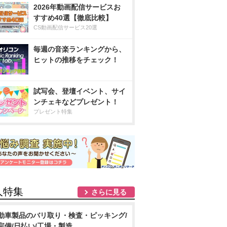
2026年動画配信サービスお
すすめ40選【徹底比較】
CS動画配信サービス20選
毎週の音楽ランキングから、
ヒットの推移をチェック！
試写会、登壇イベント、サイ
ンチェキなどプレゼント！
プレゼント特集
人特集
さらに見る
動車製品のバリ取り・検査・ピッキング/
完備/日払い/工場・製造