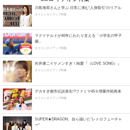
川島海荷さんと学ぶ 日常に潜む“人身取引”のリアル
オリコンタイアップ特集
マクドナルドが40年にわたり支える「小学生の甲子
園」
オリコンタイアップ特集
向井康二イケメンすぎ！純愛『（LOVE SONG）』
オリコンタイアップ特集
デカすぎ都市伝説発生!?ファミマ45％増量作戦再来
オリコンタイアップ特集
SUPER★DRAGON、自ら描いた”レトロフューチャ
ー”