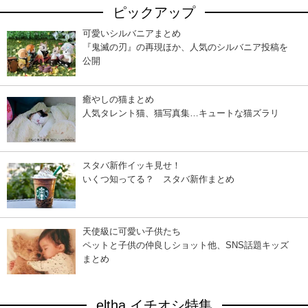
ピックアップ
可愛いシルバニアまとめ
『鬼滅の刃』の再現ほか、人気のシルバニア投稿を
公開
癒やしの猫まとめ
人気タレント猫、猫写真集…キュートな猫ズラリ
スタバ新作イッキ見せ！
いくつ知ってる？ スタバ新作まとめ
天使級に可愛い子供たち
ペットと子供の仲良しショット他、SNS話題キッズ
まとめ
eltha イチオシ特集