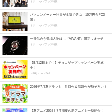
オリコンタイアップ特集
パソコンメーカー社員が本気で選ぶ「10万円台PC3
選」
オリコンタイアップ特集
一番似合う登場人物は…『VIVANT』限定ウオッチ
オリコンタイアップ特集
【8月12日まで！】チョコザップキャンペーン実施
中！
（PR）chocoZAP
2026年7月夏ドラマも、注目作＆話題作が勢ぞろい！
【夏アニメ2026】7月期夏の新アニメを一挙紹介！