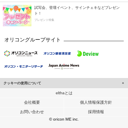
試写会、登壇イベント、サインチェキなどプレゼン
ト！
プレゼント特集
オリコングループサイト
クッキーの使用について
このサイトでは Cookie を使用して、ユーザーに合わせたコンテンツや広告の
elthaとは
表示、ソーシャル メディア機能の提供、広告の表示回数やクリック数の測定を
会社概要
個人情報保護方針
行っています。
また、ユーザーによるサイトの利用状況についても情報を収集し、ソーシャル
お問い合わせ
採用情報
メディアや広告配信、データ解析の各パートナーに提供しています。
各パートナーは、この情報とユーザーが各パートナーに提供した他の情報や、
© oricon ME inc.
ユーザーが各パートナーのサービスを使用したときに収集した他の情報を組み
合わせて使用することがあります。