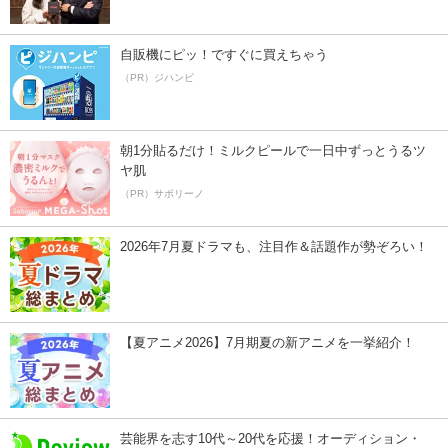
自販機にピッ！ですぐに買えちゃう
（PR）ジハンピ
朝1分貼るだけ！ミルクピールで一日中ずっとうるツ
ヤ肌
（PR）サボリーノ
2026年7月夏ドラマも、注目作＆話題作が勢ぞろい！
【夏アニメ2026】7月期夏の新アニメを一挙紹介！
芸能界を志す10代～20代を応援！オーディション・