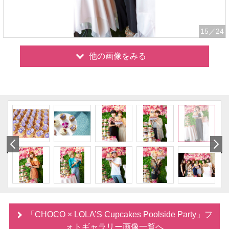
15
／24
他の画像をみる
「CHOCO × LOLA’S Cupcakes Poolside Party」フ
ォトギャラリー画像一覧へ