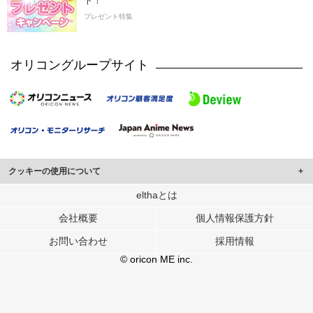
ト！
プレゼント特集
オリコングループサイト
クッキーの使用について
このサイトでは Cookie を使用して、ユーザーに合わせたコンテンツや広告の
elthaとは
表示、ソーシャル メディア機能の提供、広告の表示回数やクリック数の測定を
会社概要
個人情報保護方針
行っています。
また、ユーザーによるサイトの利用状況についても情報を収集し、ソーシャル
お問い合わせ
採用情報
メディアや広告配信、データ解析の各パートナーに提供しています。
各パートナーは、この情報とユーザーが各パートナーに提供した他の情報や、
© oricon ME inc.
ユーザーが各パートナーのサービスを使用したときに収集した他の情報を組み
合わせて使用することがあります。