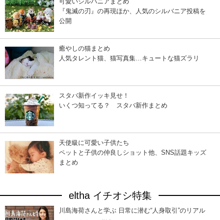
可愛いシルバニアまとめ
『鬼滅の刃』の再現ほか、人気のシルバニア投稿を
公開
癒やしの猫まとめ
人気タレント猫、猫写真集…キュートな猫ズラリ
スタバ新作イッキ見せ！
いくつ知ってる？ スタバ新作まとめ
天使級に可愛い子供たち
ペットと子供の仲良しショット他、SNS話題キッズ
まとめ
eltha イチオシ特集
川島海荷さんと学ぶ 日常に潜む“人身取引”のリアル