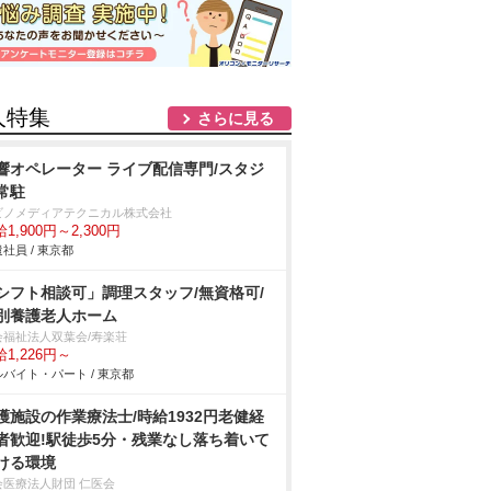
人特集
さらに見る
響オペレーター ライブ配信専門/スタジ
常駐
ビノメディアテクニカル株式会社
1,900円～2,300円
社員 / 東京都
シフト相談可」調理スタッフ/無資格可/
別養護老人ホーム
会福祉法人双葉会/寿楽荘
1,226円～
バイト・パート / 東京都
護施設の作業療法士/時給1932円老健経
者歓迎!駅徒歩5分・残業なし落ち着いて
ける環境
会医療法人財団 仁医会