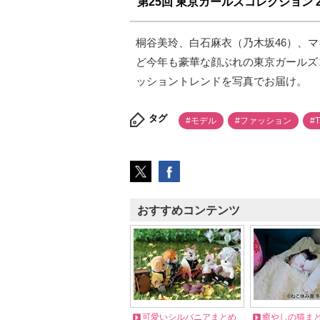
第25回 東京ガールズコレクション 201
桐谷美玲、白石麻衣（乃木坂46）、
ど今年も豪華な顔ぶれの東京ガールズコ
ッショントレンドを写真でお届け。
タグ
#モデル
#ファッション
#
おすすめコンテンツ
可愛いシルバニアまとめ
癒やしの猫ま