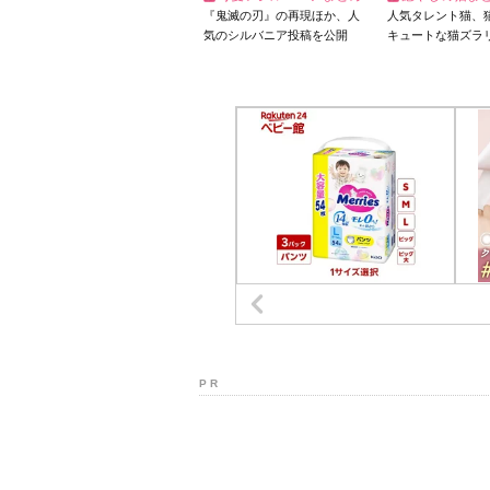
『鬼滅の刃』の再現ほか、人
人気タレント猫、
気のシルバニア投稿を公開
キュートな猫ズラ
P R