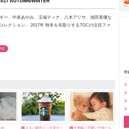
7 AUTUMN/WINTER
マギー、中条あやみ、玉城ティナ、八木アリサ、池田美優な
レクション。 2017年 秋冬を先取りするTGCの注目ファ
TGC
登
とめ
スタバ新作イッキ見せ！
天使級に可愛い子供たち