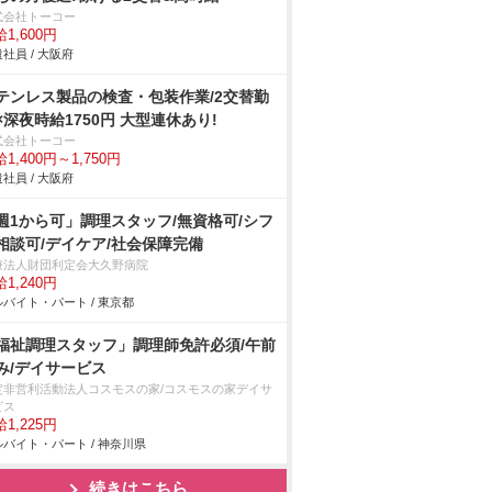
式会社トーコー
1,600円
社員 / 大阪府
テンレス製品の検査・包装作業/2交替勤
×深夜時給1750円 大型連休あり!
式会社トーコー
1,400円～1,750円
社員 / 大阪府
週1から可」調理スタッフ/無資格可/シフ
相談可/デイケア/社会保障完備
療法人財団利定会大久野病院
1,240円
バイト・パート / 東京都
福祉調理スタッフ」調理師免許必須/午前
み/デイサービス
定非営利活動法人コスモスの家/コスモスの家デイサ
ビス
1,225円
バイト・パート / 神奈川県
続きはこちら