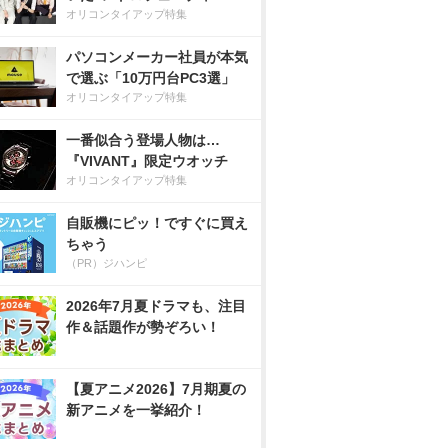
オリコンタイアップ特集
パソコンメーカー社員が本気
で選ぶ「10万円台PC3選」
オリコンタイアップ特集
一番似合う登場人物は…
『VIVANT』限定ウオッチ
オリコンタイアップ特集
自販機にピッ！ですぐに買え
ちゃう
（PR）ジハンピ
2026年7月夏ドラマも、注目
作＆話題作が勢ぞろい！
【夏アニメ2026】7月期夏の
新アニメを一挙紹介！