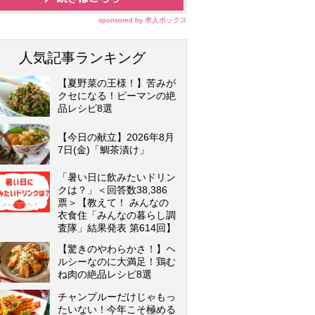
sponsored by 求人ボックス
人気記事ランキング
【夏野菜の王様！】苦みが
クセになる！ピーマンの絶
品レシピ8選
【今日の献立】2026年8月
7日(金)「鯛茶漬け」
「暑い日に飲みたいドリン
クは？」＜回答数38,386
票＞【教えて！ みんなの
衣食住「みんなの暮らし調
査隊」結果発表 第614回】
【驚きのやわらかさ！】ヘ
ルシーなのに大満足！鶏む
ね肉の絶品レシピ8選
チャンプルーだけじゃもっ
たいない！今年こそ極める