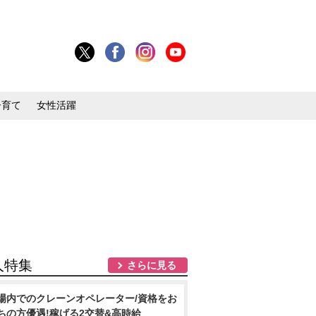
子育て
女性活躍
人特集
さらに見る
場内でのクレーンオペレーター/資格をお
ちの方優遇!稼げる2交替&高時給