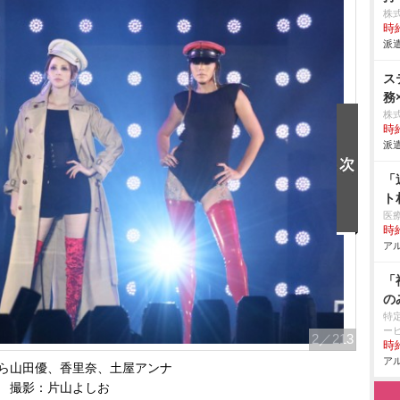
株
時給
派遣
ス
務
株
時給
派遣
「
ト
医
時給
アル
「
の
特
ー
2
／213
時給
アル
ら山田優、香里奈、土屋アンナ
撮影：片山よしお