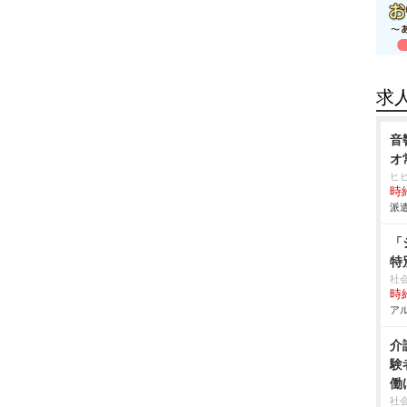
求
音
オ
ヒ
時給
派遣
「
特
社
時給
アル
介
験
働
社