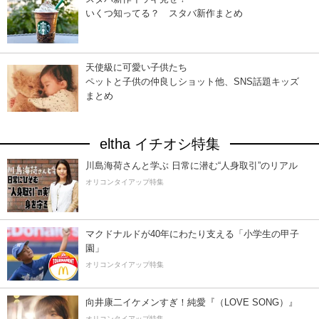
いくつ知ってる？ スタバ新作まとめ
天使級に可愛い子供たち
ペットと子供の仲良しショット他、SNS話題キッズ
まとめ
eltha イチオシ特集
川島海荷さんと学ぶ 日常に潜む“人身取引”のリアル
オリコンタイアップ特集
マクドナルドが40年にわたり支える「小学生の甲子
園」
オリコンタイアップ特集
向井康二イケメンすぎ！純愛『（LOVE SONG）』
オリコンタイアップ特集