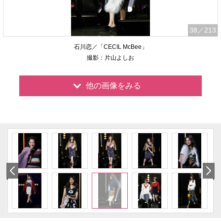
38
／213
石川恋／「CECIL McBee」
撮影：片山よしお
他の画像をみる