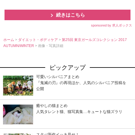
続きはこちら
sponsored by 求人ボックス
ホーム
>
ダイエット・ボディケア
>
第25回 東京ガールズコレクション 2017
AUTUMN/WINTER
> 画像・写真詳細
ピックアップ
可愛いシルバニアまとめ
『鬼滅の刃』の再現ほか、人気のシルバニア投稿を
公開
癒やしの猫まとめ
人気タレント猫、猫写真集…キュートな猫ズラリ
スタバ新作イッキ見せ！