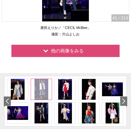
42
／213
唐田えりか／「CECIL McBee」
撮影：片山よしお
他の画像をみる