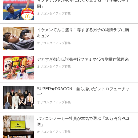
マクドナルドが40年にわたり支える「小学生の甲子
園」
オリコンタイアップ特集
イケメンてんこ盛り！尊すぎる男子の純情ラブに胸
キュン
オリコンタイアップ特集
デカすぎ都市伝説発生!?ファミマ45％増量作戦再来
オリコンタイアップ特集
SUPER★DRAGON、自ら描いた”レトロフューチャ
ー”
オリコンタイアップ特集
パソコンメーカー社員が本気で選ぶ「10万円台PC3
選」
オリコンタイアップ特集