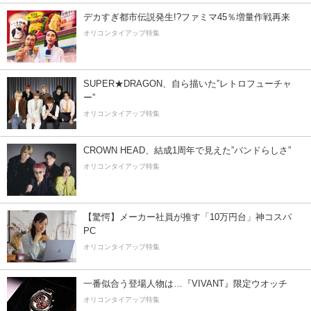
デカすぎ都市伝説発生!?ファミマ45％増量作戦再来
オリコンタイアップ特集
SUPER★DRAGON、自ら描いた”レトロフューチャ
ー”
オリコンタイアップ特集
CROWN HEAD、結成1周年で見えた”バンドらしさ”
オリコンタイアップ特集
【驚愕】メーカー社員が推す「10万円台」神コスパ
PC
オリコンタイアップ特集
一番似合う登場人物は…『VIVANT』限定ウオッチ
オリコンタイアップ特集