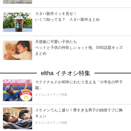
スタバ新作イッキ見せ！
いくつ知ってる？ スタバ新作まとめ
天使級に可愛い子供たち
ペットと子供の仲良しショット他、SNS話題キッズ
まとめ
eltha イチオシ特集
マクドナルドが40年にわたり支える「小学生の甲子
園」
オリコンタイアップ特集
イケメンてんこ盛り！尊すぎる男子の純情ラブに胸
キュン
オリコンタイアップ特集