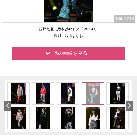
164
／213
西野七瀬（乃木坂46）／「WEGO」
撮影：片山よしお
他の画像をみる