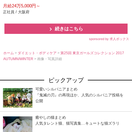
月給24万5,000円～
正社員 / 大阪府
続きはこちら
sponsored by 求人ボックス
ホーム
>
ダイエット・ボディケア
>
第25回 東京ガールズコレクション 2017
AUTUMN/WINTER
> 画像・写真詳細
ピックアップ
可愛いシルバニアまとめ
『鬼滅の刃』の再現ほか、人気のシルバニア投稿を
公開
癒やしの猫まとめ
人気タレント猫、猫写真集…キュートな猫ズラリ