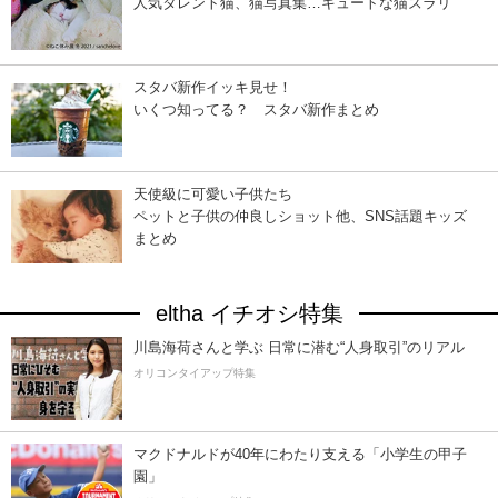
人気タレント猫、猫写真集…キュートな猫ズラリ
スタバ新作イッキ見せ！
いくつ知ってる？ スタバ新作まとめ
天使級に可愛い子供たち
ペットと子供の仲良しショット他、SNS話題キッズ
まとめ
eltha イチオシ特集
川島海荷さんと学ぶ 日常に潜む“人身取引”のリアル
オリコンタイアップ特集
マクドナルドが40年にわたり支える「小学生の甲子
園」