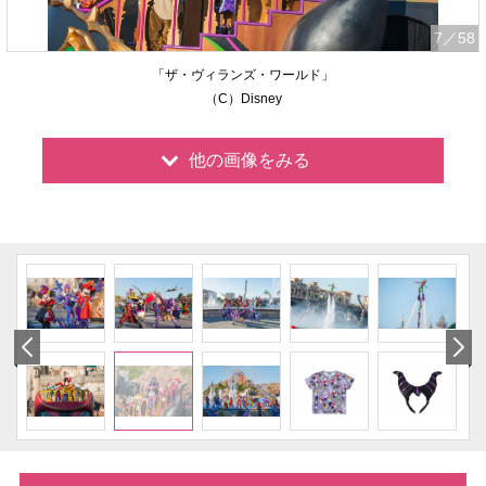
7
／58
「ザ・ヴィランズ・ワールド」
（C）Disney
他の画像をみる