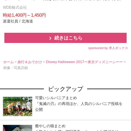
WDB株式会社
時給1,400円～1,450円
派遣社員 / 北海道
続きはこちら
sponsored by 求人ボックス
ホーム
>
旅行＆おでかけ
>
Disney Halloween 2017ー東京ディズニーシーー
>
画像・写真詳細
ピックアップ
可愛いシルバニアまとめ
『鬼滅の刃』の再現ほか、人気のシルバニア投稿を
公開
癒やしの猫まとめ