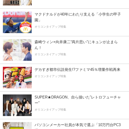
マクドナルドが40年にわたり支える「小学生の甲子
園」
オリコンタイアップ特集
森崎ウィン×向井康二“両片思い”にキュンが止まら
ん！
オリコンタイアップ特集
デカすぎ都市伝説発生!?ファミマ45％増量作戦再来
オリコンタイアップ特集
SUPER★DRAGON、自ら描いた”レトロフューチャ
ー”
オリコンタイアップ特集
パソコンメーカー社員が本気で選ぶ「10万円台PC3