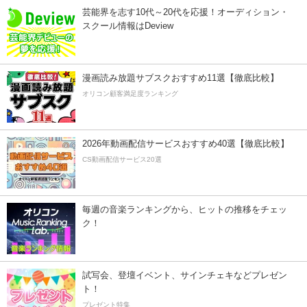
芸能界を志す10代～20代を応援！オーディション・
スクール情報はDeview
漫画読み放題サブスクおすすめ11選【徹底比較】
オリコン顧客満足度ランキング
2026年動画配信サービスおすすめ40選【徹底比較】
CS動画配信サービス20選
毎週の音楽ランキングから、ヒットの推移をチェッ
ク！
試写会、登壇イベント、サインチェキなどプレゼン
ト！
プレゼント特集