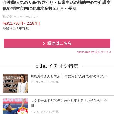
介護職/人気のサ高住/見守り・日常生活の補助中心で介護度
低め/羽村市内に勤務地多数 2カ月～長期
株式会社ニッソーネット
時給1,730円～2,287円
派遣社員 / 東京都
続きはこちら
sponsored by 求人ボックス
eltha イチオシ特集
川島海荷さんと学ぶ 日常に潜む“人身取引”のリアル
オリコンタイアップ特集
マクドナルドが40年にわたり支える「小学生の甲子
園」
オリコンタイアップ特集