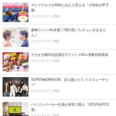
マクドナルドが40年にわたり支える「小学生の甲子
園」
オリコンタイアップ特集
森崎ウィン×向井康二“両片思い”にキュンが止まら
ん！
オリコンタイアップ特集
デカすぎ都市伝説発生!?ファミマ45％増量作戦再来
オリコンタイアップ特集
SUPER★DRAGON、自ら描いた”レトロフューチャ
ー”
オリコンタイアップ特集
パソコンメーカー社員が本気で選ぶ「10万円台PC3
選」
オリコンタイアップ特集