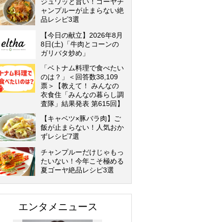
ジュワッと旨い！ゴーヤチ
ャンプルーが止まらない絶
品レシピ3選
【今日の献立】2026年8月
8日(土)「牛肉とコーンの
ガリバタ炒め」
「ベトナム料理で食べたい
のは？」＜回答数38,109
票＞【教えて！ みんなの
衣食住「みんなの暮らし調
査隊」結果発表 第615回】
【キャベツ×豚バラ肉】ご
飯が止まらない！人気おか
ずレシピ7選
チャンプルーだけじゃもっ
たいない！今年こそ極める
夏ゴーヤ絶品レシピ3選
エンタメニュース