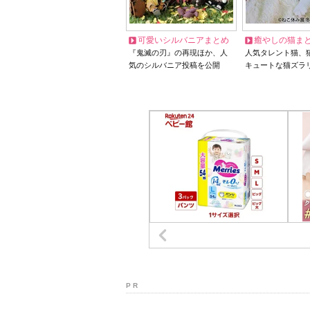
可愛いシルバニアまとめ
癒やしの猫ま
『鬼滅の刃』の再現ほか、人
人気タレント猫、
気のシルバニア投稿を公開
キュートな猫ズラ
P R