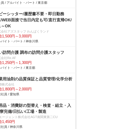
員 / アルバイト・パート / 東京都
ビーシッター/履歴書不要・即日勤務
K/WEB面接で当日内定も可/直行直帰OK/
1～OK
式会社アズスタッフ わんぱくランド
1,500円～3,000円
バイト・パート / 神奈川県
い訪問介護 調布の訪問介護スタッフ
会社Re.AF
1,250円～1,300円
バイト・パート / 東京都
業用油剤の品質保証と品質管理/化学分析
DB株式会社
1,800円～2,000円
社員 / 愛知県
用品・消費財の型替え・検査・組立・入
/寮完備/日払い/工場・製造
Tエージェント株式会社AGT南関東第二CU
1,450円
社員 / 神奈川県