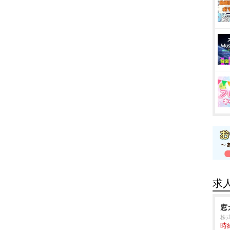
求
窓
株
時給