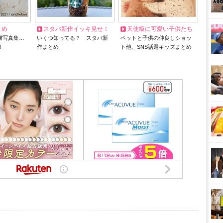
とめ
スタバ新作イッキ見せ！
天使級に可愛い子供たち
猫写真集…
いくつ知ってる？ スタバ新
ペットと子供の仲良しショッ
リ
作まとめ
ト他、SNS話題キッズまとめ