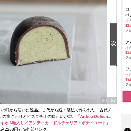
コ
ベ
株
時給
アル
ア
株
時給
アル
フ
水
時給
アル
30
／37
トの町から届いた逸品。古代から続く製法で作られた「古代チ
リの歯ざわりとピスタチオの味わいが◎。
『Antica Dolceria
タッキオ 6粒入り／アンティカ・ドルチェリア・ボナイユート』
込2268円）※外部リンク