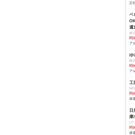
正社
ベ
O
週
株
時給
アル
ゆ
株式
時給
アル
工
W
時給
派遣
日
庫
U
時給
派遣