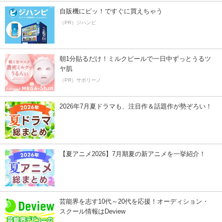
自販機にピッ！ですぐに買えちゃう
（PR）ジハンピ
朝1分貼るだけ！ミルクピールで一日中ずっとうるツ
ヤ肌
（PR）サボリーノ
2026年7月夏ドラマも、注目作＆話題作が勢ぞろい！
【夏アニメ2026】7月期夏の新アニメを一挙紹介！
芸能界を志す10代～20代を応援！オーディション・
スクール情報はDeview