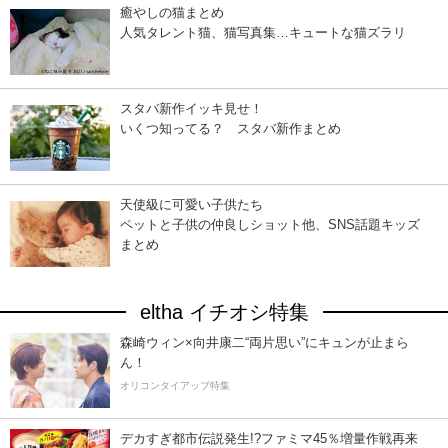
癒やしの猫まとめ
人気タレント猫、猫写真集…キュートな猫ズラリ
スタバ新作イッキ見せ！
いくつ知ってる？ スタバ新作まとめ
天使級に可愛い子供たち
ペットと子供の仲良しショット他、SNS話題キッズ
まとめ
eltha イチオシ特集
森崎ウィン×向井康二“両片思い”にキュンが止まら
ん！
オリコンタイアップ特集
デカすぎ都市伝説発生!?ファミマ45％増量作戦再来