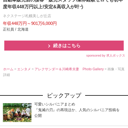
度年収448万円以上!安定&高収入が叶う
ネクステージ札幌美しが丘店
年収448万円～901万6,000円
正社員 / 北海道
続きはこちら
sponsored by 求人ボックス
ホーム
>
エンタメ
>
アレクサンダー＆川崎希夫妻 Photo Gallery
> 画像・写真
詳細
ピックアップ
可愛いシルバニアまとめ
『鬼滅の刃』の再現ほか、人気のシルバニア投稿を
公開