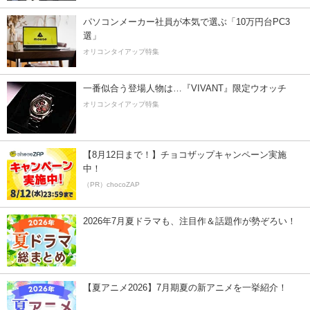
パソコンメーカー社員が本気で選ぶ「10万円台PC3
選」
オリコンタイアップ特集
一番似合う登場人物は…『VIVANT』限定ウオッチ
オリコンタイアップ特集
【8月12日まで！】チョコザップキャンペーン実施
中！
（PR）chocoZAP
2026年7月夏ドラマも、注目作＆話題作が勢ぞろい！
【夏アニメ2026】7月期夏の新アニメを一挙紹介！