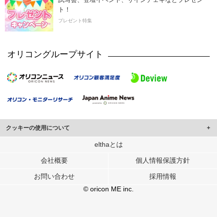
ト！
プレゼント特集
オリコングループサイト
クッキーの使用について
このサイトでは Cookie を使用して、ユーザーに合わせたコンテンツや広告の
elthaとは
表示、ソーシャル メディア機能の提供、広告の表示回数やクリック数の測定を
会社概要
個人情報保護方針
行っています。
また、ユーザーによるサイトの利用状況についても情報を収集し、ソーシャル
お問い合わせ
採用情報
メディアや広告配信、データ解析の各パートナーに提供しています。
各パートナーは、この情報とユーザーが各パートナーに提供した他の情報や、
© oricon ME inc.
ユーザーが各パートナーのサービスを使用したときに収集した他の情報を組み
合わせて使用することがあります。