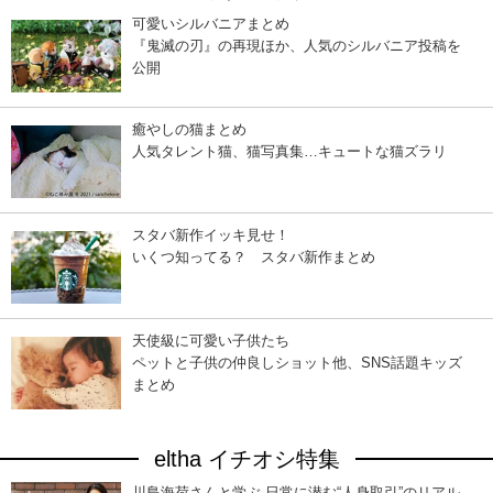
可愛いシルバニアまとめ
『鬼滅の刃』の再現ほか、人気のシルバニア投稿を
公開
癒やしの猫まとめ
人気タレント猫、猫写真集…キュートな猫ズラリ
スタバ新作イッキ見せ！
いくつ知ってる？ スタバ新作まとめ
天使級に可愛い子供たち
ペットと子供の仲良しショット他、SNS話題キッズ
まとめ
eltha イチオシ特集
川島海荷さんと学ぶ 日常に潜む“人身取引”のリアル