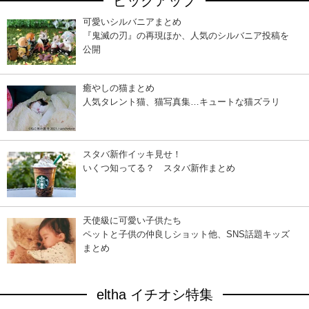
ピックアップ
可愛いシルバニアまとめ
『鬼滅の刃』の再現ほか、人気のシルバニア投稿を
公開
癒やしの猫まとめ
人気タレント猫、猫写真集…キュートな猫ズラリ
スタバ新作イッキ見せ！
いくつ知ってる？ スタバ新作まとめ
天使級に可愛い子供たち
ペットと子供の仲良しショット他、SNS話題キッズ
まとめ
eltha イチオシ特集