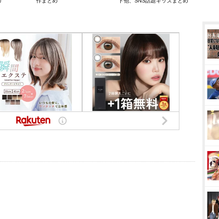
リ
作まとめ
ト他、SNS話題キッズまとめ