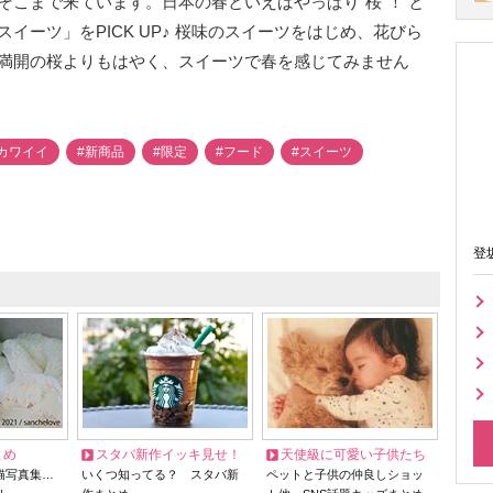
こまで来ています。日本の春といえばやっぱり“桜”！ と
イーツ」をPICK UP♪ 桜味のスイーツをはじめ、花びら
満開の桜よりもはやく、スイーツで春を感じてみません
カワイイ
#新商品
#限定
#フード
#スイーツ
登
とめ
スタバ新作イッキ見せ！
天使級に可愛い子供たち
猫写真集…
いくつ知ってる？ スタバ新
ペットと子供の仲良しショッ