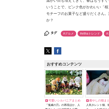
温かい日も増えてきて、春はもうすぐそ
いうことで、ピンク色がかわいい「桜ス
モチーフのお菓子など盛りだくさん。
か？
タグ
#グルメ
#elthaトレンド
#
おすすめコンテンツ
可愛いシルバニアまとめ
癒やしの猫ま
『鬼滅の刃』の再現ほか、人
人気タレント猫、