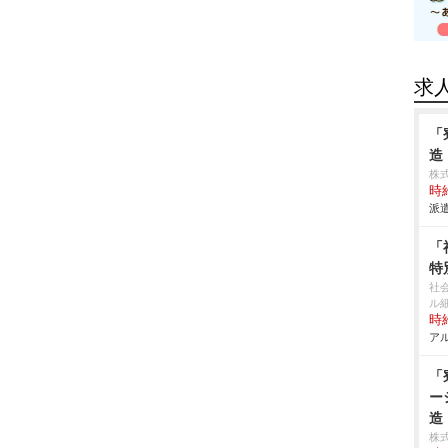
求
「
造
株
時給
派遣
「
特
社
ル
時給
アル
「
ー
造
株