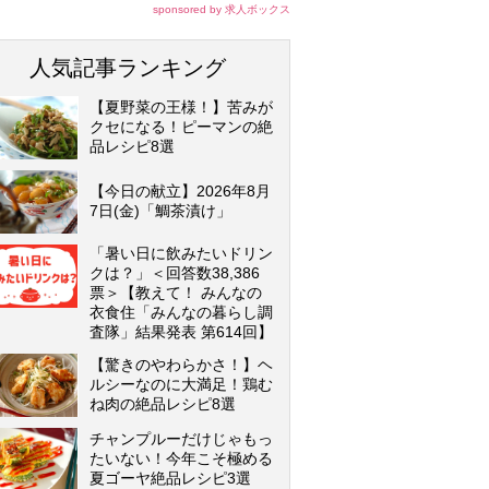
sponsored by 求人ボックス
人気記事ランキング
【夏野菜の王様！】苦みが
クセになる！ピーマンの絶
品レシピ8選
【今日の献立】2026年8月
7日(金)「鯛茶漬け」
「暑い日に飲みたいドリン
クは？」＜回答数38,386
票＞【教えて！ みんなの
衣食住「みんなの暮らし調
査隊」結果発表 第614回】
【驚きのやわらかさ！】ヘ
ルシーなのに大満足！鶏む
ね肉の絶品レシピ8選
チャンプルーだけじゃもっ
たいない！今年こそ極める
夏ゴーヤ絶品レシピ3選