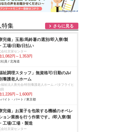
人特集
さらに見る
寮完備」玉葱/馬鈴薯の選別/即入寮/製
・工場/日勤/日払い
式会社京栄センター
1,082円～1,353円
社員 / 北海道
福祉調理スタッフ」無資格可/日勤のみ/
別養護老人ホーム
会福祉法人善光会/特別養護老人ホーム バタフライヒ
細田
1,226円～1,600円
バイト・パート / 東京都
寮完備」お菓子を包装する機械のオペレ
ション業務を行う作業です。/即入寮/製
・工場/工場・製造
式会社京栄センター