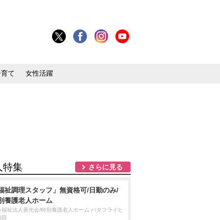
子育て
女性活躍
人特集
さらに見る
福祉調理スタッフ」無資格可/日勤のみ/
別養護老人ホーム
会福祉法人善光会/特別養護老人ホーム バタフライヒ
細田