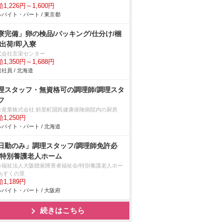
1,226円～1,600円
バイト・パート / 東京都
寮完備」卵の検品/パッキング/仕分け/梱
/出荷/即入寮
式会社京栄センター
1,350円～1,688円
社員 / 北海道
理スタッフ・無資格可の調理師/調理スタ
フ
士産業株式会社 斜里町国民健康保険病院内の厨房
1,250円
バイト・パート / 北海道
日勤のみ」調理スタッフ/調理師免許必
/特別養護老人ホーム
会福祉法人大阪聴覚障害者福祉会/特別養護老人ホー
 あすくの里
1,189円
バイト・パート / 大阪府
続きはこちら