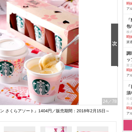
時給
アル
「
包
株
時給
派遣
調
ッ
富
時給
アル
「
須
社
24
／78
ム
時給
さくらアソート』1404円／販売期間：2018年2月15日～
アル