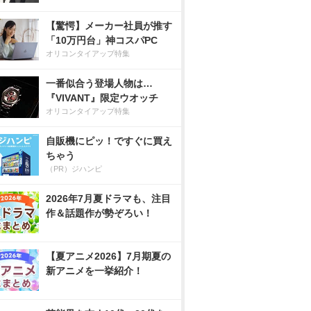
【驚愕】メーカー社員が推す
「10万円台」神コスパPC
オリコンタイアップ特集
一番似合う登場人物は…
『VIVANT』限定ウオッチ
オリコンタイアップ特集
自販機にピッ！ですぐに買え
ちゃう
（PR）ジハンピ
2026年7月夏ドラマも、注目
作＆話題作が勢ぞろい！
【夏アニメ2026】7月期夏の
新アニメを一挙紹介！