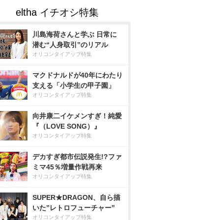
川島海荷さんと学ぶ 日常に
潜む“人身取引”のリアル
オリコンタイアップ特集
マクドナルドが40年にわたり
支える「小学生の甲子園」
オリコンタイアップ特集
向井康二イケメンすぎ！純愛
『（LOVE SONG）』
オリコンタイアップ特集
デカすぎ都市伝説発生!?ファ
ミマ45％増量作戦再来
オリコンタイアップ特集
SUPER★DRAGON、自ら描
いた”レトロフューチャー”
オリコンタイアップ特集