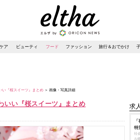
ケア
ビューティ
フード
ファッション
旅行＆おでかけ
ンケア
ダイエット・ボディケア
ヘアスタイル・ヘアアレンジ
わいい『桜スイーツ』まとめ
＞ 画像・写真詳細
かわいい『桜スイーツ』まとめ
求
「
特
社
ル