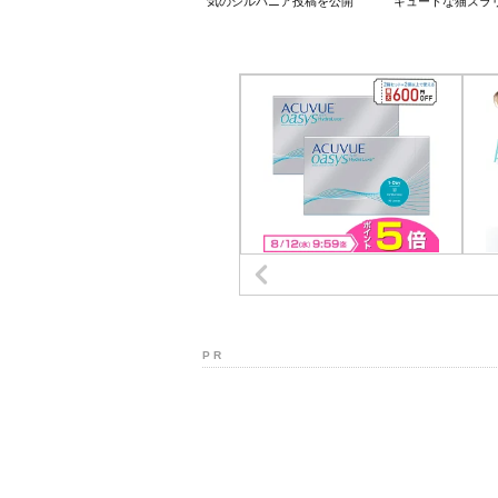
気のシルバニア投稿を公開
キュートな猫ズラ
P R