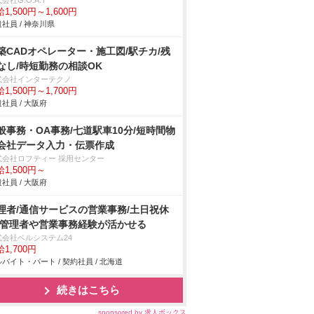
会社G.O.A.T
1,500円～1,600円
社員 / 神奈川県
築CADオペレーター・施工図/駅チカ/残
なし/時短勤務の相談OK
式会社インターテクノ
1,500円～1,700円
社員 / 大阪府
般事務・OA事務/七道駅車10分/短時間物
会社データ入力・伝票作成
式会社ロフティー 採用センター
1,500円～
社員 / 大阪府
理者/通信サービスの営業事務/土日祝休
/管理者や営業事務経験が活かせる
式会社ベルシステム24
1,700円
バイト・パート / 契約社員 / 北海道
続きはこちら
sponsored by 求人ボックス