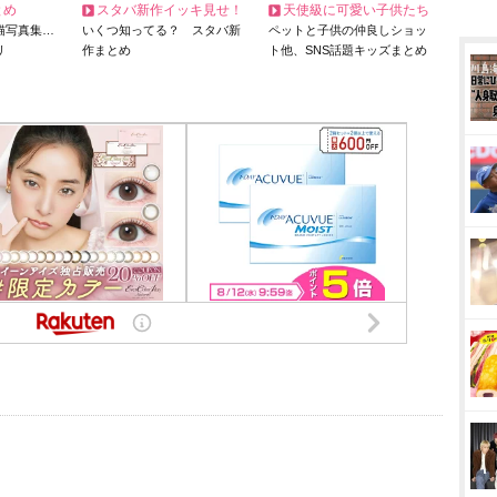
とめ
スタバ新作イッキ見せ！
天使級に可愛い子供たち
猫写真集…
いくつ知ってる？ スタバ新
ペットと子供の仲良しショッ
リ
作まとめ
ト他、SNS話題キッズまとめ