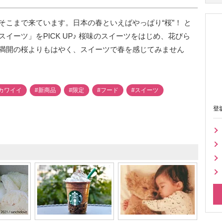
こまで来ています。日本の春といえばやっぱり“桜”！ と
イーツ」をPICK UP♪ 桜味のスイーツをはじめ、花びら
満開の桜よりもはやく、スイーツで春を感じてみません
カワイイ
#新商品
#限定
#フード
#スイーツ
登