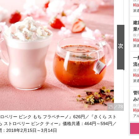
株式
時給
派遣
建
業
株
時給
派遣
一
流
株
時給
派遣
管
み
株
25
／78
時給
アル
ベリー ピンク もち フラペチーノ』626円／『さくら スト
 ストロベリー ピンク ティー』価格共通：464円～594円／
：2018年2月15日～3月14日