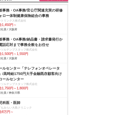
般事務・OA事務/官公庁関連充実の研修
ォロー体制健康保険組合の事務
ートリンクス株式会社
1,450円～
社員 / 大阪府
般事務・OA事務/納品書・請求書発行か
電話応対まで事務全般をお任せ
ーソルテンプスタッフ株式会社
1,500円～1,550円
社員 / 大阪府
ールセンター「テレフォンオペレータ
」/高時給1750円大手金融既存顧客向け
コールセンター
ーソルテンプスタッフ株式会社
1,750円～1,800円
社員 / 神奈川県
児科医・医師
どもみらい大島クリニック
給8万円～