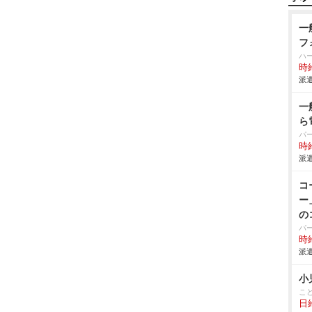
一
フ
ハ
時給
派遣
一
ら
パ
時給
派遣
コ
ー
の
パ
時給
派遣
小
こ
日