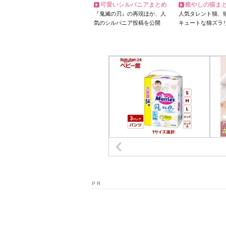
可愛いシルバニアまとめ
癒やしの猫ま
『鬼滅の刃』の再現ほか、人
人気タレント猫、
気のシルバニア投稿を公開
キュートな猫ズラ
P R