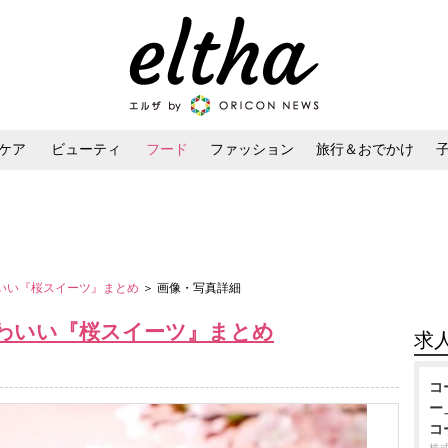
ケア
ビューティ
フード
ファッション
旅行＆おでかけ
ンケア
ダイエット・ボディケア
ヘアスタイル・ヘアアレンジ
わいい『桜スイーツ』まとめ
＞ 画像・写真詳細
かわいい『桜スイーツ』まとめ
求
コ
ー
コ