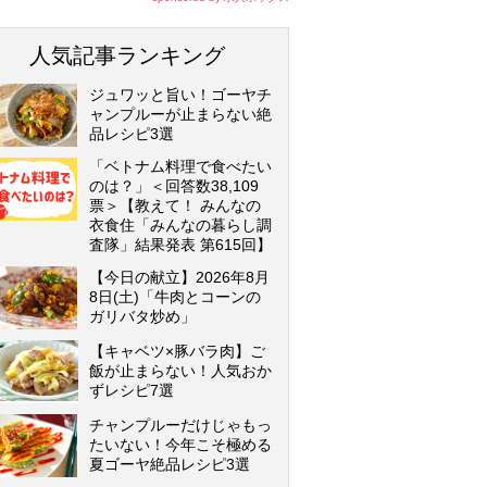
人気記事ランキング
ジュワッと旨い！ゴーヤチ
ャンプルーが止まらない絶
品レシピ3選
「ベトナム料理で食べたい
のは？」＜回答数38,109
票＞【教えて！ みんなの
衣食住「みんなの暮らし調
査隊」結果発表 第615回】
【今日の献立】2026年8月
8日(土)「牛肉とコーンの
ガリバタ炒め」
【キャベツ×豚バラ肉】ご
飯が止まらない！人気おか
ずレシピ7選
チャンプルーだけじゃもっ
たいない！今年こそ極める
夏ゴーヤ絶品レシピ3選