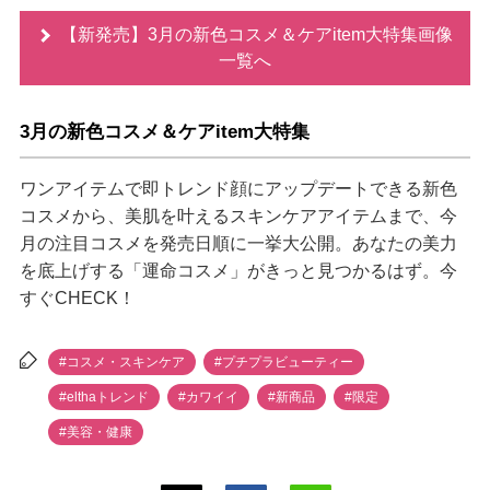
【新発売】3月の新色コスメ＆ケアitem大特集画像
一覧へ
3月の新色コスメ＆ケアitem大特集
ワンアイテムで即トレンド顔にアップデートできる新色
コスメから、美肌を叶えるスキンケアアイテムまで、今
月の注目コスメを発売日順に一挙大公開。あなたの美力
を底上げする「運命コスメ」がきっと見つかるはず。今
すぐCHECK！
#コスメ・スキンケア
#プチプラビューティー
#elthaトレンド
#カワイイ
#新商品
#限定
#美容・健康