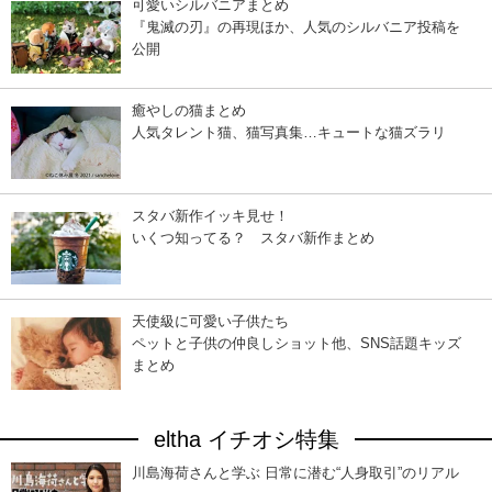
可愛いシルバニアまとめ
『鬼滅の刃』の再現ほか、人気のシルバニア投稿を
公開
癒やしの猫まとめ
人気タレント猫、猫写真集…キュートな猫ズラリ
スタバ新作イッキ見せ！
いくつ知ってる？ スタバ新作まとめ
天使級に可愛い子供たち
ペットと子供の仲良しショット他、SNS話題キッズ
まとめ
eltha イチオシ特集
川島海荷さんと学ぶ 日常に潜む“人身取引”のリアル