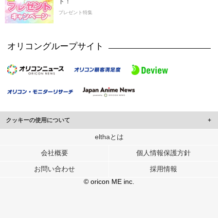
ト！
プレゼント特集
オリコングループサイト
クッキーの使用について
このサイトでは Cookie を使用して、ユーザーに合わせたコンテンツや広告の
elthaとは
表示、ソーシャル メディア機能の提供、広告の表示回数やクリック数の測定を
会社概要
個人情報保護方針
行っています。
また、ユーザーによるサイトの利用状況についても情報を収集し、ソーシャル
お問い合わせ
採用情報
メディアや広告配信、データ解析の各パートナーに提供しています。
各パートナーは、この情報とユーザーが各パートナーに提供した他の情報や、
© oricon ME inc.
ユーザーが各パートナーのサービスを使用したときに収集した他の情報を組み
合わせて使用することがあります。