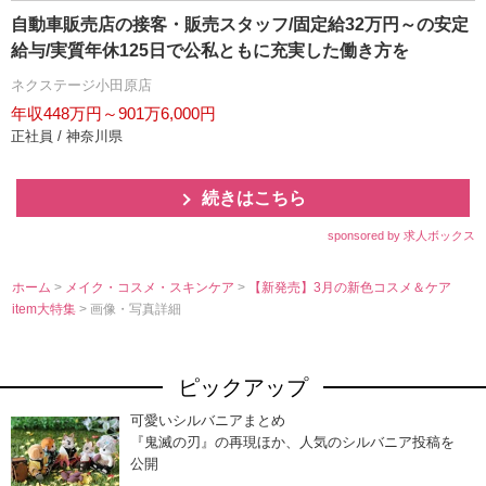
自動車販売店の接客・販売スタッフ/固定給32万円～の安定
給与/実質年休125日で公私ともに充実した働き方を
ネクステージ小田原店
年収448万円～901万6,000円
正社員 / 神奈川県
続きはこちら
sponsored by 求人ボックス
ホーム
>
メイク・コスメ・スキンケア
>
【新発売】3月の新色コスメ＆ケア
item大特集
> 画像・写真詳細
ピックアップ
可愛いシルバニアまとめ
『鬼滅の刃』の再現ほか、人気のシルバニア投稿を
公開