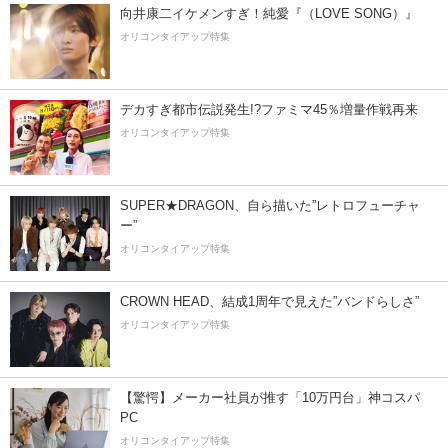
向井康二イケメンすぎ！純愛『（LOVE SONG）』
オリコンタイアップ特集
デカすぎ都市伝説発生!?ファミマ45％増量作戦再来
オリコンタイアップ特集
SUPER★DRAGON、自ら描いた”レトロフューチャ
ー”
オリコンタイアップ特集
CROWN HEAD、結成1周年で見えた”バンドらしさ”
オリコンタイアップ特集
【驚愕】メーカー社員が推す「10万円台」神コスパ
PC
オリコンタイアップ特集