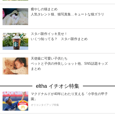
癒やしの猫まとめ
人気タレント猫、猫写真集…キュートな猫ズラリ
スタバ新作イッキ見せ！
いくつ知ってる？ スタバ新作まとめ
天使級に可愛い子供たち
ペットと子供の仲良しショット他、SNS話題キッズ
まとめ
eltha イチオシ特集
マクドナルドが40年にわたり支える「小学生の甲子
園」
オリコンタイアップ特集