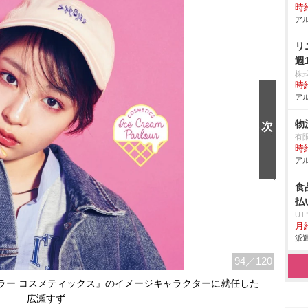
時給
アル
リ
週
株
時給
アル
物
有
時給
アル
食
払
U
月給
派遣
94
／120
ラー コスメティックス』のイメージキャラクターに就任した
広瀬すず