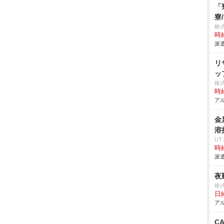
「
寮
株
時給
派遣
リ
ッ
株
時給
アル
金
溶
U
時給
派遣
夜
株
日給
アル
C