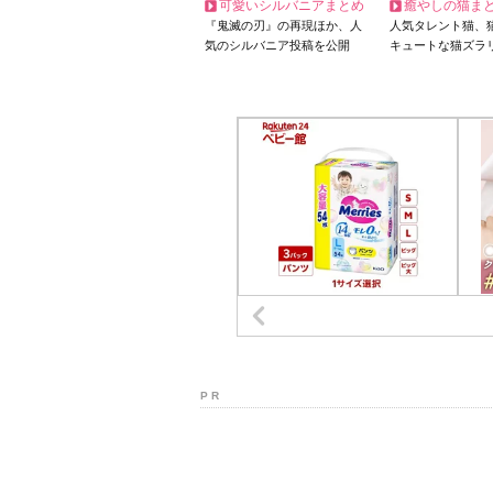
可愛いシルバニアまとめ
癒やしの猫ま
『鬼滅の刃』の再現ほか、人
人気タレント猫、
気のシルバニア投稿を公開
キュートな猫ズラ
P R