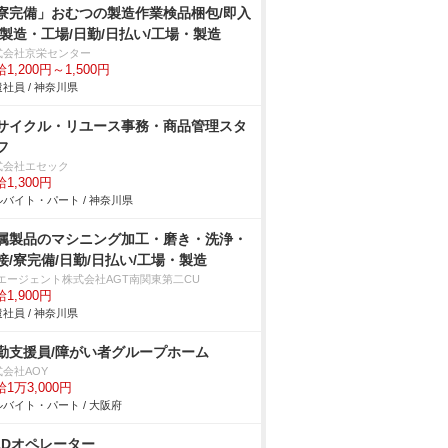
寮完備」おむつの製造作業検品梱包/即入
/製造・工場/日勤/日払い/工場・製造
式会社京栄センター
1,200円～1,500円
社員 / 神奈川県
サイクル・リユース事務・商品管理スタ
フ
式会社エセック
1,300円
バイト・パート / 神奈川県
属製品のマシニング加工・磨き・洗浄・
接/寮完備/日勤/日払い/工場・製造
Tエージェント株式会社AGT南関東第二CU
1,900円
社員 / 神奈川県
勤支援員/障がい者グループホーム
式会社AOY
1万3,000円
バイト・パート / 大阪府
ADオペレーター