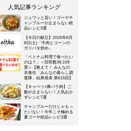
人気記事ランキング
ジュワッと旨い！ゴーヤチ
ャンプルーが止まらない絶
品レシピ3選
【今日の献立】2026年8月
8日(土)「牛肉とコーンの
ガリバタ炒め」
「ベトナム料理で食べたい
のは？」＜回答数38,109
票＞【教えて！ みんなの
衣食住「みんなの暮らし調
査隊」結果発表 第615回】
【キャベツ×豚バラ肉】ご
飯が止まらない！人気おか
ずレシピ7選
チャンプルーだけじゃもっ
たいない！今年こそ極める
夏ゴーヤ絶品レシピ3選