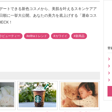
デートできる新色コスメから、美肌を叶えるスキンケアア
日順に一挙大公開。あなたの美力を底上げする「運命コス
ECK！
ラビューティー
#elthaトレンド
#カワイイ
#新商品
登