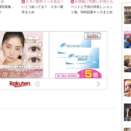
とめ
スタバ新作イッキ見せ！
天使級に可愛い子供たち
猫写真集…
いくつ知ってる？ スタバ新
ペットと子供の仲良しショッ
リ
作まとめ
ト他、SNS話題キッズまとめ