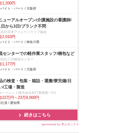
1,200円
バイト・パート / 大阪府
ニューアルオープン/介護施設の看護師/
1日から3日/ブランク不問
式会社日本アメニティライフ協会
2,010円
バイト・パート / 神奈川県
流センターでの軽作業スタッフ/梱包など
限会社三石物流センター
1,177円
バイト・パート / 大阪府
品の検査・包装・箱詰・運搬/寮完備/日
い/工場・製造
Tエージェント株式会社AGT東海第一CU
22万円～23万9,000円
社員 / 愛知県
続きはこちら
sponsored by 求人ボックス