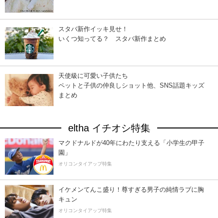
スタバ新作イッキ見せ！
いくつ知ってる？ スタバ新作まとめ
天使級に可愛い子供たち
ペットと子供の仲良しショット他、SNS話題キッズ
まとめ
eltha イチオシ特集
マクドナルドが40年にわたり支える「小学生の甲子
園」
オリコンタイアップ特集
イケメンてんこ盛り！尊すぎる男子の純情ラブに胸
キュン
オリコンタイアップ特集