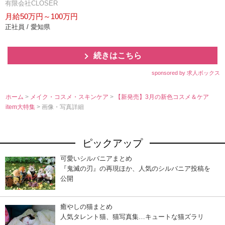
有限会社CLOSER
月給50万円～100万円
正社員 / 愛知県
続きはこちら
sponsored by 求人ボックス
ホーム
>
メイク・コスメ・スキンケア
>
【新発売】3月の新色コスメ＆ケア
item大特集
> 画像・写真詳細
ピックアップ
可愛いシルバニアまとめ
『鬼滅の刃』の再現ほか、人気のシルバニア投稿を
公開
癒やしの猫まとめ
人気タレント猫、猫写真集…キュートな猫ズラリ