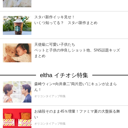
スタバ新作イッキ見せ！
いくつ知ってる？ スタバ新作まとめ
天使級に可愛い子供たち
ペットと子供の仲良しショット他、SNS話題キッズ
まとめ
eltha イチオシ特集
森崎ウィン×向井康二“両片思い”にキュンが止まら
ん！
オリコンタイアップ特集
お値段そのまま45％増量！ファミマ夏の大盤振る舞
い
オリコンタイアップ特集