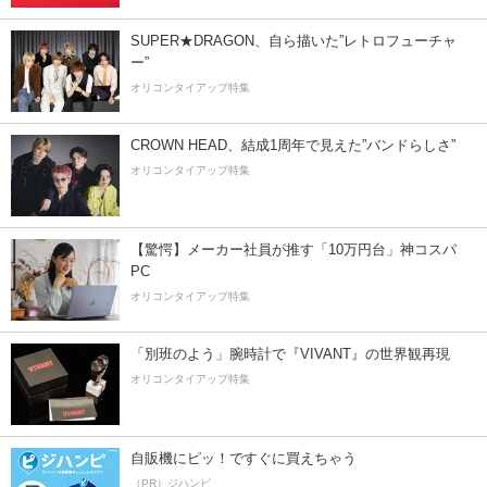
SUPER★DRAGON、自ら描いた”レトロフューチャ
ー”
オリコンタイアップ特集
CROWN HEAD、結成1周年で見えた”バンドらしさ”
オリコンタイアップ特集
【驚愕】メーカー社員が推す「10万円台」神コスパ
PC
オリコンタイアップ特集
「別班のよう」腕時計で『VIVANT』の世界観再現
オリコンタイアップ特集
自販機にピッ！ですぐに買えちゃう
（PR）ジハンピ