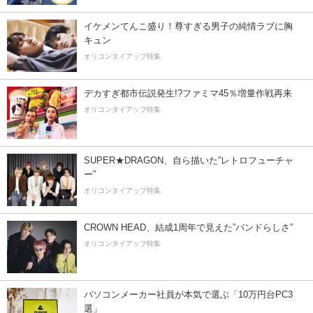
イケメンてんこ盛り！尊すぎる男子の純情ラブに胸
キュン
オリコンタイアップ特集
デカすぎ都市伝説発生!?ファミマ45％増量作戦再来
オリコンタイアップ特集
SUPER★DRAGON、自ら描いた”レトロフューチャ
ー”
オリコンタイアップ特集
CROWN HEAD、結成1周年で見えた”バンドらしさ”
オリコンタイアップ特集
パソコンメーカー社員が本気で選ぶ「10万円台PC3
選」