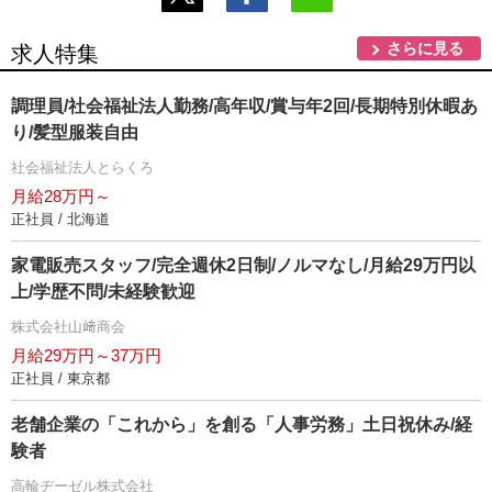
さらに見る
求人特集
調理員/社会福祉法人勤務/高年収/賞与年2回/長期特別休暇あ
り/髪型服装自由
社会福祉法人とらくろ
月給28万円～
正社員 / 北海道
家電販売スタッフ/完全週休2日制/ノルマなし/月給29万円以
上/学歴不問/未経験歓迎
株式会社山﨑商会
月給29万円～37万円
正社員 / 東京都
老舗企業の「これから」を創る「人事労務」土日祝休み/経
験者
高輪ヂーゼル株式会社