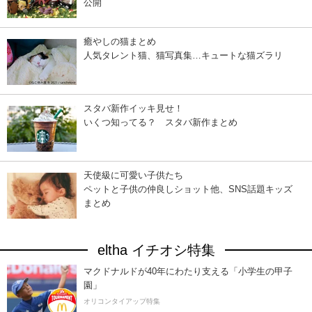
公開
癒やしの猫まとめ
人気タレント猫、猫写真集…キュートな猫ズラリ
スタバ新作イッキ見せ！
いくつ知ってる？ スタバ新作まとめ
天使級に可愛い子供たち
ペットと子供の仲良しショット他、SNS話題キッズ
まとめ
eltha イチオシ特集
マクドナルドが40年にわたり支える「小学生の甲子
園」
オリコンタイアップ特集