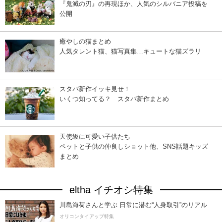
『鬼滅の刃』の再現ほか、人気のシルバニア投稿を
公開
癒やしの猫まとめ
人気タレント猫、猫写真集…キュートな猫ズラリ
スタバ新作イッキ見せ！
いくつ知ってる？ スタバ新作まとめ
天使級に可愛い子供たち
ペットと子供の仲良しショット他、SNS話題キッズ
まとめ
eltha イチオシ特集
川島海荷さんと学ぶ 日常に潜む“人身取引”のリアル
オリコンタイアップ特集