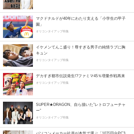
マクドナルドが40年にわたり支える「小学生の甲子
園」
オリコンタイアップ特集
イケメンてんこ盛り！尊すぎる男子の純情ラブに胸
キュン
オリコンタイアップ特集
デカすぎ都市伝説発生!?ファミマ45％増量作戦再来
オリコンタイアップ特集
SUPER★DRAGON、自ら描いた”レトロフューチャ
ー”
オリコンタイアップ特集
パソコンメーカー社員が本気で選ぶ「10万円台PC3