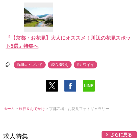
『【京都・お花見】大人にオススメ！川辺の花見スポッ
ト5選』特集へ
#elthaトレンド
#SNS映え
#カワイイ
ホーム
>
旅行＆おでかけ
> 京都穴場・お花見フォトギャラリー
さらに見る
求人特集