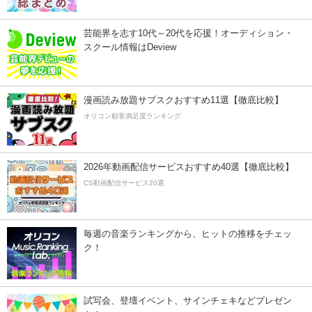
芸能界を志す10代～20代を応援！オーディション・
スクール情報はDeview
漫画読み放題サブスクおすすめ11選【徹底比較】
オリコン顧客満足度ランキング
2026年動画配信サービスおすすめ40選【徹底比較】
CS動画配信サービス20選
毎週の音楽ランキングから、ヒットの推移をチェッ
ク！
試写会、登壇イベント、サインチェキなどプレゼン