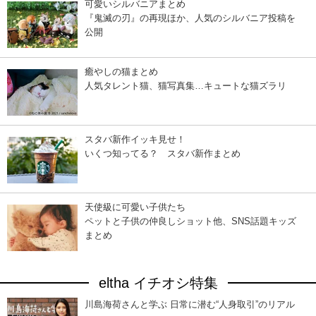
可愛いシルバニアまとめ
『鬼滅の刃』の再現ほか、人気のシルバニア投稿を
公開
癒やしの猫まとめ
人気タレント猫、猫写真集…キュートな猫ズラリ
スタバ新作イッキ見せ！
いくつ知ってる？ スタバ新作まとめ
天使級に可愛い子供たち
ペットと子供の仲良しショット他、SNS話題キッズ
まとめ
eltha イチオシ特集
川島海荷さんと学ぶ 日常に潜む“人身取引”のリアル