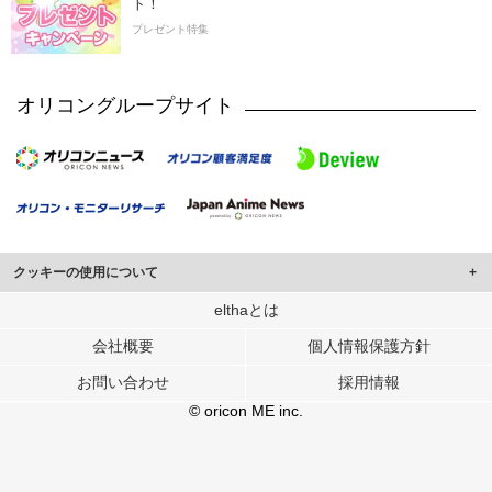
ト！
プレゼント特集
オリコングループサイト
クッキーの使用について
このサイトでは Cookie を使用して、ユーザーに合わせたコンテンツや広告の
elthaとは
表示、ソーシャル メディア機能の提供、広告の表示回数やクリック数の測定を
会社概要
個人情報保護方針
行っています。
また、ユーザーによるサイトの利用状況についても情報を収集し、ソーシャル
お問い合わせ
採用情報
メディアや広告配信、データ解析の各パートナーに提供しています。
各パートナーは、この情報とユーザーが各パートナーに提供した他の情報や、
© oricon ME inc.
ユーザーが各パートナーのサービスを使用したときに収集した他の情報を組み
合わせて使用することがあります。