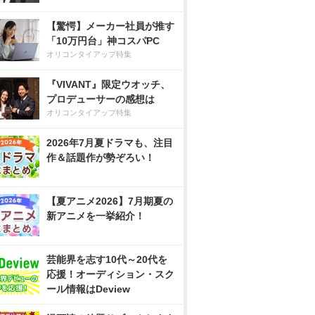
【驚愕】メーカー社員が推す
「10万円台」神コスパPC
オリコンタイアップ特集
『VIVANT』限定ウオッチ、
プロデューサーの感想は
オリコンタイアップ特集
2026年7月夏ドラマも、注目
作＆話題作が勢ぞろい！
【夏アニメ2026】7月期夏の
新アニメを一挙紹介！
芸能界を志す10代～20代を
応援！オーディション・スク
ール情報はDeview