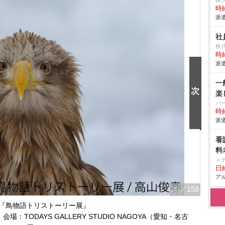
株
時給
派遣
社
株
時給
派遣
一
楽
パ
時給
派遣
看
料
メ
日給
アル
20
／158
『鳥物語トリストーリー展』
場：TODAYS GALLERY STUDIO NAGOYA（愛知・名古