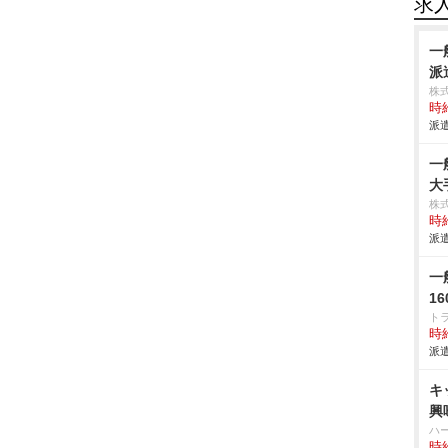
求
一
派
株
時給
派遣
一
大
株
時給
派遣
一
1
ト
時給
派遣
キ
興
ハ
時給