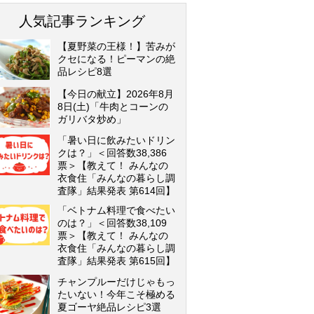
人気記事ランキング
【夏野菜の王様！】苦みが
クセになる！ピーマンの絶
品レシピ8選
【今日の献立】2026年8月
8日(土)「牛肉とコーンの
ガリバタ炒め」
「暑い日に飲みたいドリン
クは？」＜回答数38,386
票＞【教えて！ みんなの
衣食住「みんなの暮らし調
査隊」結果発表 第614回】
「ベトナム料理で食べたい
のは？」＜回答数38,109
票＞【教えて！ みんなの
衣食住「みんなの暮らし調
査隊」結果発表 第615回】
チャンプルーだけじゃもっ
たいない！今年こそ極める
夏ゴーヤ絶品レシピ3選