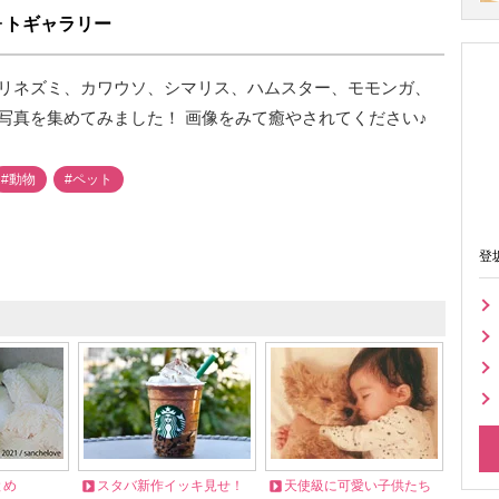
ォトギャラリー
リネズミ、カワウソ、シマリス、ハムスター、モモンガ、
写真を集めてみました！ 画像をみて癒やされてください♪
#動物
#ペット
登
とめ
スタバ新作イッキ見せ！
天使級に可愛い子供たち