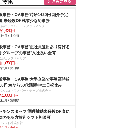
人特集
さらに見る
般事務・OA事務/時給1420円 紹介予定
遣 未経験OK残業少なめ事務
式会社リクルートスタッフィング
1,420円～
社員 / 北海道
般事務・OA事務/正社員登用あり稼げる
手グループの事務/入社祝い金有
式会社ラブキャリア
1,650円～
社員 / 愛知県
般事務・OA事務/大手企業で事務高時給
600円30から50代活躍中/土日祝休み
ランスコスモスパートナーズ株式会社
1,600円～
社員 / 愛知県
ッチンスタッフ/調理補助未経験OK食に
味のある方歓迎シフト相談可
ーベスト株式会社
1,177円～