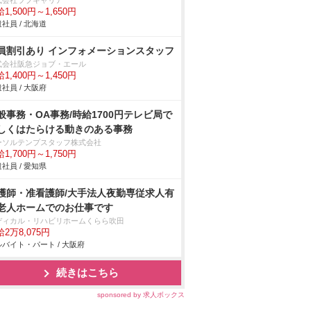
式会社ラブキャリア
1,500円～1,650円
社員 / 北海道
員割引あり インフォメーションスタッフ
式会社阪急ジョブ・エール
1,400円～1,450円
社員 / 大阪府
般事務・OA事務/時給1700円テレビ局で
しくはたらける動きのある事務
ーソルテンプスタッフ株式会社
1,700円～1,750円
社員 / 愛知県
護師・准看護師/大手法人夜勤専従求人有
老人ホームでのお仕事です
ディカル・リハビリホームくらら吹田
2万8,075円
バイト・パート / 大阪府
続きはこちら
sponsored by 求人ボックス