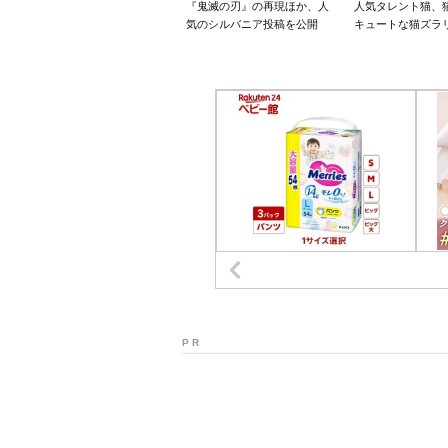
『鬼滅の刃』の再現ほか、人
人気タレント猫、
気のシルバニア投稿を公開
キュートな猫ズラ
P R