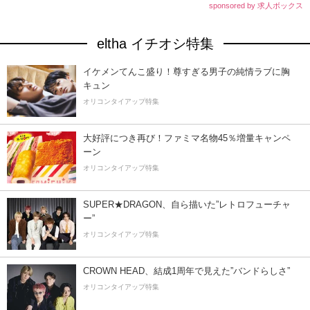
sponsored by 求人ボックス
eltha イチオシ特集
イケメンてんこ盛り！尊すぎる男子の純情ラブに胸
キュン
オリコンタイアップ特集
大好評につき再び！ファミマ名物45％増量キャンペ
ーン
オリコンタイアップ特集
SUPER★DRAGON、自ら描いた”レトロフューチャ
ー”
オリコンタイアップ特集
CROWN HEAD、結成1周年で見えた”バンドらしさ”
オリコンタイアップ特集