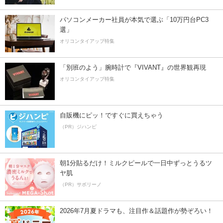
パソコンメーカー社員が本気で選ぶ「10万円台PC3
選」
オリコンタイアップ特集
「別班のよう」腕時計で『VIVANT』の世界観再現
オリコンタイアップ特集
自販機にピッ！ですぐに買えちゃう
（PR）ジハンピ
朝1分貼るだけ！ミルクピールで一日中ずっとうるツ
ヤ肌
（PR）サボリーノ
2026年7月夏ドラマも、注目作＆話題作が勢ぞろい！