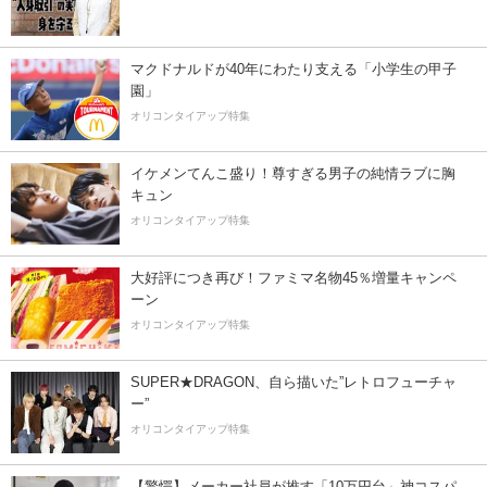
マクドナルドが40年にわたり支える「小学生の甲子
園」
オリコンタイアップ特集
イケメンてんこ盛り！尊すぎる男子の純情ラブに胸
キュン
オリコンタイアップ特集
大好評につき再び！ファミマ名物45％増量キャンペ
ーン
オリコンタイアップ特集
SUPER★DRAGON、自ら描いた”レトロフューチャ
ー”
オリコンタイアップ特集
【驚愕】メーカー社員が推す「10万円台」神コスパ