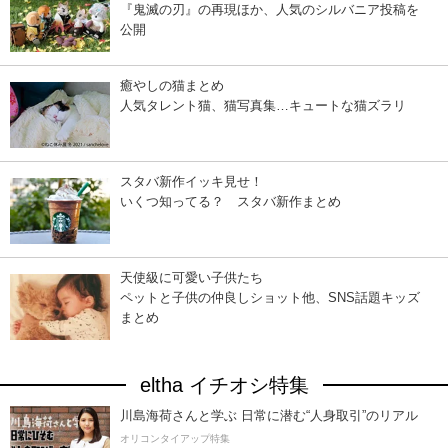
『鬼滅の刃』の再現ほか、人気のシルバニア投稿を
公開
癒やしの猫まとめ
人気タレント猫、猫写真集…キュートな猫ズラリ
スタバ新作イッキ見せ！
いくつ知ってる？ スタバ新作まとめ
天使級に可愛い子供たち
ペットと子供の仲良しショット他、SNS話題キッズ
まとめ
eltha イチオシ特集
川島海荷さんと学ぶ 日常に潜む“人身取引”のリアル
オリコンタイアップ特集