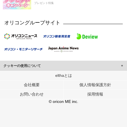
プレゼント特集
オリコングループサイト
クッキーの使用について
このサイトでは Cookie を使用して、ユーザーに合わせたコンテンツや広告の
elthaとは
表示、ソーシャル メディア機能の提供、広告の表示回数やクリック数の測定を
会社概要
個人情報保護方針
行っています。
また、ユーザーによるサイトの利用状況についても情報を収集し、ソーシャル
お問い合わせ
採用情報
メディアや広告配信、データ解析の各パートナーに提供しています。
各パートナーは、この情報とユーザーが各パートナーに提供した他の情報や、
© oricon ME inc.
ユーザーが各パートナーのサービスを使用したときに収集した他の情報を組み
合わせて使用することがあります。