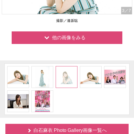
3
／7
撮影／逢坂聡
他の画像をみる
白石麻衣 Photo Gallery画像一覧へ