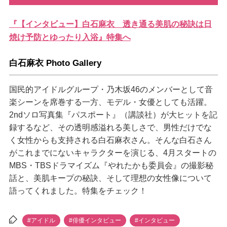
『【インタビュー】白石麻衣 透き通る美肌の秘訣は日
焼け予防とゆったり入浴』特集へ
白石麻衣 Photo Gallery
国民的アイドルグループ・乃木坂46のメンバーとして音
楽シーンを席巻する一方、モデル・女優としても活躍。
2ndソロ写真集『パスポート』（講談社）が大ヒットを記
録するなど、その透明感溢れる美しさで、男性だけでな
く女性からも支持される白石麻衣さん。そんな白石さん
がこれまでにないキャラクターを演じる、4月スタートの
MBS・TBSドラマイズム『やれたかも委員会』の撮影秘
話と、美肌キープの秘訣、そして理想の女性像について
語ってくれました。特集をチェック！
#アイドル
#俳優インタビュー
#インタビュー