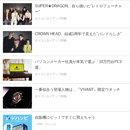
SUPER★DRAGON、自ら描いた”レトロフューチャ
ー”
オリコンタイアップ特集
CROWN HEAD、結成1周年で見えた”バンドらしさ”
オリコンタイアップ特集
パソコンメーカー社員が本気で選ぶ「10万円台PC3
選」
オリコンタイアップ特集
一番似合う登場人物は…『VIVANT』限定ウオッチ
オリコンタイアップ特集
自販機にピッ！ですぐに買えちゃう
（PR）ジハンピ