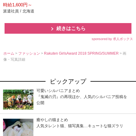
時給1,600円～
派遣社員 / 北海道
続きはこちら
sponsored by 求人ボックス
ホーム
>
ファッション
>
Rakuten GirlsAward 2018 SPRING/SUMMER
> 画
像・写真詳細
ピックアップ
可愛いシルバニアまとめ
『鬼滅の刃』の再現ほか、人気のシルバニア投稿を
公開
癒やしの猫まとめ
人気タレント猫、猫写真集…キュートな猫ズラリ