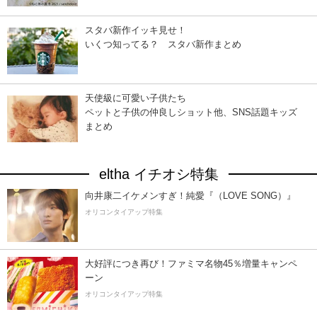
スタバ新作イッキ見せ！
いくつ知ってる？ スタバ新作まとめ
天使級に可愛い子供たち
ペットと子供の仲良しショット他、SNS話題キッズ
まとめ
eltha イチオシ特集
向井康二イケメンすぎ！純愛『（LOVE SONG）』
オリコンタイアップ特集
大好評につき再び！ファミマ名物45％増量キャンペ
ーン
オリコンタイアップ特集