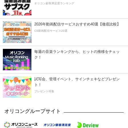
オリコン顧客満足度ランキング
2026年動画配信サービスおすすめ40選【徹底比較】
CS動画配信サービス20選
毎週の音楽ランキングから、ヒットの推移をチェッ
ク！
試写会、登壇イベント、サインチェキなどプレゼン
ト！
プレゼント特集
オリコングループサイト