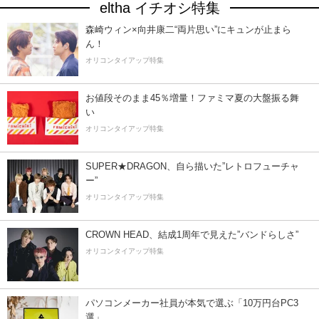
eltha イチオシ特集
森崎ウィン×向井康二“両片思い”にキュンが止まら
ん！
オリコンタイアップ特集
お値段そのまま45％増量！ファミマ夏の大盤振る舞
い
オリコンタイアップ特集
SUPER★DRAGON、自ら描いた”レトロフューチャ
ー”
オリコンタイアップ特集
CROWN HEAD、結成1周年で見えた”バンドらしさ”
オリコンタイアップ特集
パソコンメーカー社員が本気で選ぶ「10万円台PC3
選」