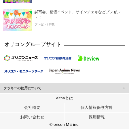
試写会、登壇イベント、サインチェキなどプレゼン
ト！
プレゼント特集
オリコングループサイト
クッキーの使用について
このサイトでは Cookie を使用して、ユーザーに合わせたコンテンツや広告の
elthaとは
表示、ソーシャル メディア機能の提供、広告の表示回数やクリック数の測定を
会社概要
個人情報保護方針
行っています。
また、ユーザーによるサイトの利用状況についても情報を収集し、ソーシャル
お問い合わせ
採用情報
メディアや広告配信、データ解析の各パートナーに提供しています。
各パートナーは、この情報とユーザーが各パートナーに提供した他の情報や、
© oricon ME inc.
ユーザーが各パートナーのサービスを使用したときに収集した他の情報を組み