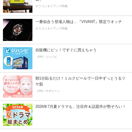
オリコンタイアップ特集
一番似合う登場人物は…『VIVANT』限定ウオッチ
オリコンタイアップ特集
自販機にピッ！ですぐに買えちゃう
（PR）ジハンピ
朝1分貼るだけ！ミルクピールで一日中ずっとうるツ
ヤ肌
（PR）サボリーノ
2026年7月夏ドラマも、注目作＆話題作が勢ぞろい！