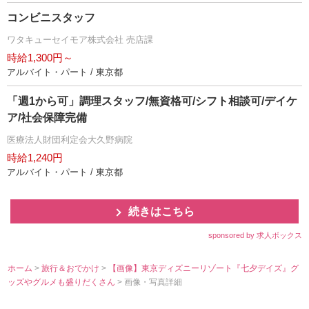
コンビニスタッフ
ワタキューセイモア株式会社 売店課
時給1,300円～
アルバイト・パート / 東京都
「週1から可」調理スタッフ/無資格可/シフト相談可/デイケ
ア/社会保障完備
医療法人財団利定会大久野病院
時給1,240円
アルバイト・パート / 東京都
続きはこちら
sponsored by 求人ボックス
ホーム
>
旅行＆おでかけ
>
【画像】東京ディズニーリゾート『七夕デイズ』グ
ッズやグルメも盛りだくさん
> 画像・写真詳細