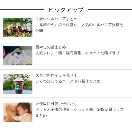
ピックアップ
可愛いシルバニアまとめ
『鬼滅の刃』の再現ほか、人気のシルバニア投稿を
公開
癒やしの猫まとめ
人気タレント猫、猫写真集…キュートな猫ズラリ
スタバ新作イッキ見せ！
いくつ知ってる？ スタバ新作まとめ
天使級に可愛い子供たち
ペットと子供の仲良しショット他、SNS話題キッズ
まとめ