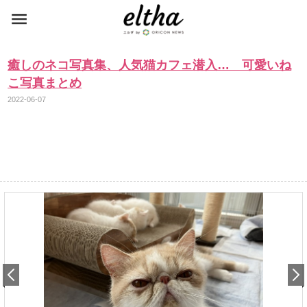
癒しのネコ写真集、人気猫カフェ潜入… 可愛いね
こ写真まとめ
2022-06-07