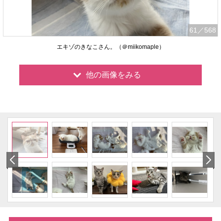
61
／568
エキゾのきなこさん。（＠miikomaple）
他の画像をみる