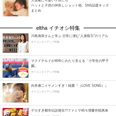
天使級に可愛い子供たち
ペットと子供の仲良しショット他、SNS話題キッズ
まとめ
eltha イチオシ特集
川島海荷さんと学ぶ 日常に潜む“人身取引”のリアル
オリコンタイアップ特集
マクドナルドが40年にわたり支える「小学生の甲子
園」
オリコンタイアップ特集
向井康二イケメンすぎ！純愛『（LOVE SONG）』
オリコンタイアップ特集
デカすぎ都市伝説発生!?ファミマ45％増量作戦再来