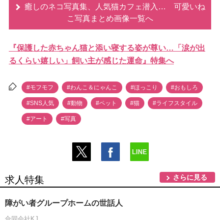
癒しのネコ写真集、人気猫カフェ潜入… 可愛いね
こ写真まとめ画像一覧へ
『保護した赤ちゃん猫と添い寝する姿が尊い…「涙が出
るくらい嬉しい」飼い主が感じた運命』特集へ
#モフモフ
#わんこ＆にゃんこ
#ほっこり
#おもしろ
#SNS人気
#動物
#ペット
#猫
#ライフスタイル
#アート
#写真
さらに見る
求人特集
障がい者グループホームの世話人
合同会社KJ