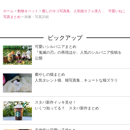
ホーム
>
動物＆ペット
>
癒しのネコ写真集、人気猫カフェ潜入… 可愛いねこ
写真まとめ
> 画像・写真詳細
ピックアップ
可愛いシルバニアまとめ
『鬼滅の刃』の再現ほか、人気のシルバニア投稿を
公開
癒やしの猫まとめ
人気タレント猫、猫写真集…キュートな猫ズラリ
スタバ新作イッキ見せ！
いくつ知ってる？ スタバ新作まとめ