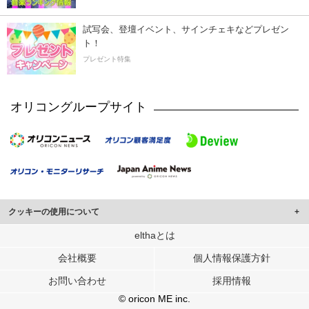
試写会、登壇イベント、サインチェキなどプレゼン
ト！
プレゼント特集
オリコングループサイト
クッキーの使用について
このサイトでは Cookie を使用して、ユーザーに合わせたコンテンツや広告の
elthaとは
表示、ソーシャル メディア機能の提供、広告の表示回数やクリック数の測定を
会社概要
個人情報保護方針
行っています。
また、ユーザーによるサイトの利用状況についても情報を収集し、ソーシャル
お問い合わせ
採用情報
メディアや広告配信、データ解析の各パートナーに提供しています。
各パートナーは、この情報とユーザーが各パートナーに提供した他の情報や、
© oricon ME inc.
ユーザーが各パートナーのサービスを使用したときに収集した他の情報を組み