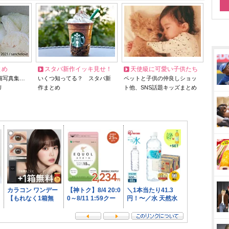
とめ
スタバ新作イッキ見せ！
天使級に可愛い子供たち
猫写真集…
いくつ知ってる？ スタバ新
ペットと子供の仲良しショッ
リ
作まとめ
ト他、SNS話題キッズまとめ