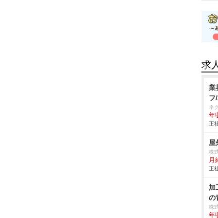
求
業
フ
ネ
年収
正社
屋
株
月給
正社
加
の
株
年