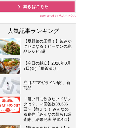
続きはこちら
sponsored by 求人ボックス
人気記事ランキング
【夏野菜の王様！】苦みが
クセになる！ピーマンの絶
品レシピ8選
【今日の献立】2026年8月
7日(金)「鯛茶漬け」
注目の“アゼライン酸”、新
商品
「暑い日に飲みたいドリン
クは？」＜回答数38,386
票＞【教えて！ みんなの
衣食住「みんなの暮らし調
査隊」結果発表 第614回】