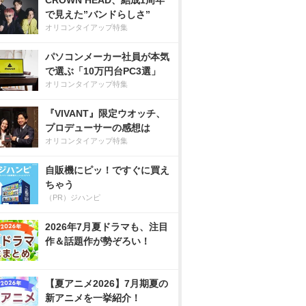
CROWN HEAD、結成1周年
で見えた”バンドらしさ”
オリコンタイアップ特集
パソコンメーカー社員が本気
で選ぶ「10万円台PC3選」
オリコンタイアップ特集
『VIVANT』限定ウオッチ、
プロデューサーの感想は
オリコンタイアップ特集
自販機にピッ！ですぐに買え
ちゃう
（PR）ジハンピ
2026年7月夏ドラマも、注目
作＆話題作が勢ぞろい！
【夏アニメ2026】7月期夏の
新アニメを一挙紹介！