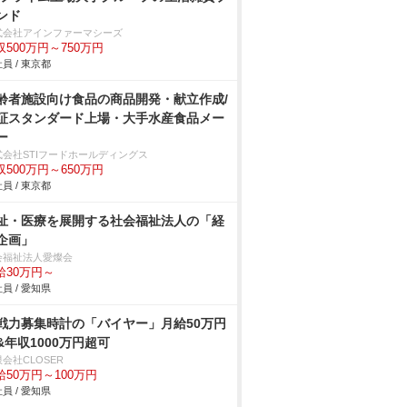
ンド
式会社アインファーマシーズ
収500万円～750万円
員 / 東京都
齢者施設向け食品の商品開発・献立作成/
証スタンダード上場・大手水産食品メー
ー
式会社STIフードホールディングス
収500万円～650万円
員 / 東京都
祉・医療を展開する社会福祉法人の「経
企画」
会福祉法人愛燦会
給30万円～
員 / 愛知県
戦力募集時計の「バイヤー」月給50万円
&年収1000万円超可
会社CLOSER
給50万円～100万円
員 / 愛知県