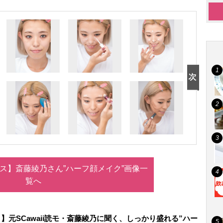
ス】斎藤綾乃さん”ハーフ顔メイク”画像一
覧へ
】元SCawaii読モ・斎藤綾乃に聞く、しっかり盛れる”ハー