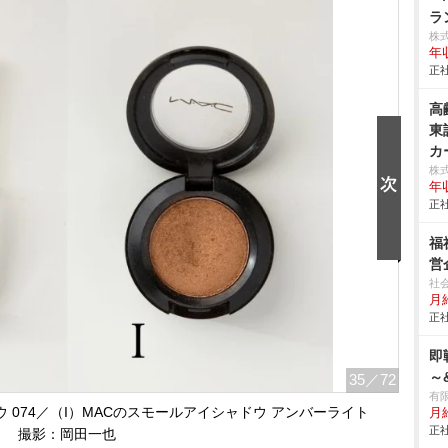
ラ
株
年
正社
高
東
カ
株
年
正社
福
営
社
月
正社
即
～
35
／72
有限
 074／（I）MACのスモールアイシャドウ アンバーライト
月
正社
撮影：岡田一也