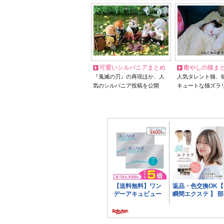
可愛いシルバニアまとめ
癒やしの猫ま
『鬼滅の刃』の再現ほか、人
人気タレント猫、
気のシルバニア投稿を公開
キュートな猫ズラ