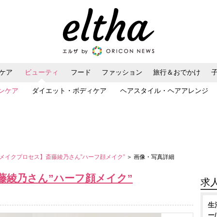
ケア
ビューティ
フード
ファッション
旅行＆おでかけ
ンケア
ダイエット・ボディケア
ヘアスタイル・ヘアアレンジ
メイクプロセス】斎藤綾乃さん”ハーフ顔メイク”
＞ 画像・写真詳細
藤綾乃さん”ハーフ顔メイク”
求
生
ー