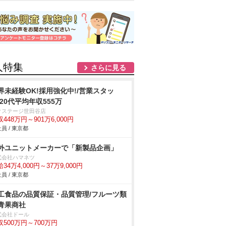
人特集
さらに見る
界未経験OK!採用強化中!/営業スタッ
/20代平均年収555万
クステージ世田谷店
448万円～901万6,000円
員 / 東京都
外ユニットメーカーで「新製品企画」
式会社ハマネツ
34万4,000円～37万9,000円
員 / 東京都
工食品の品質保証・品質管理/フルーツ類
青果商社
式会社ドール
収500万円～700万円