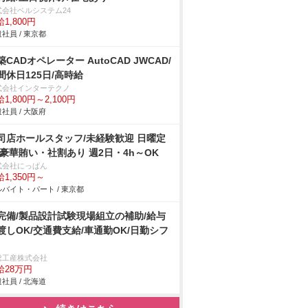
式会社ベルシステム24
1,800円
社員 / 東京都
築CADオペレーター AutoCAD JWCAD/
間休日125日/高時給
式会社インターテクノ
1,800円～2,100円
社員 / 大阪府
司店ホールスタッフ/未経験歓迎 日曜定
 豪華賄い・社割あり 週2日・4h～OK
式会社にっぱん
1,350円～
バイト・パート / 東京都
完備/製品設計試験現場組立の補助/給与
渡しOK/交通費支給/車通勤OK/日勤シフ
総工産株式会社
給28万円
社員 / 北海道