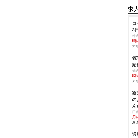
求
コ
3
株
時給
アル
管
始
株
時給
アル
寮
の
ん
日
月給
派遣
通