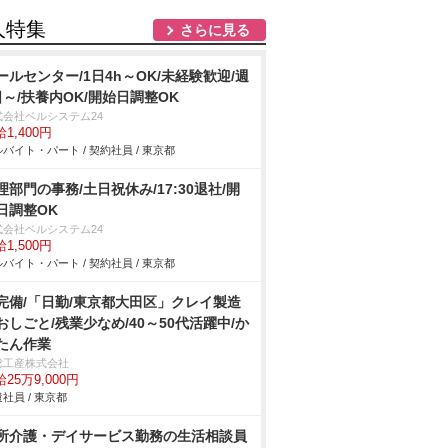
人特集
さらに見る
ールセンター/1日4h～OK/未経験歓迎/週
日～/扶養内OK/開始日調整OK
式会社ベルシステム24
1,400円
バイト・パート / 契約社員 / 東京都
理部門の事務/土日祝休み/17:30退社/開
日調整OK
式会社ベルシステム24
1,500円
バイト・パート / 契約社員 / 東京都
完備/「日勤/東京都大田区」クレイ製造
おしごと/残業少なめ/40～50代活躍中/か
たん作業
総工産株式会社
25万9,000円
社員 / 東京都
所介護・デイサービス勤務の生活相談員