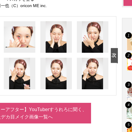
一也（C）oricon ME inc.
アフター】YouTuberすうれろに聞く、
級デカ目メイク画像一覧へ