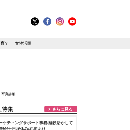
子育て
女性活躍
・写真詳細
人特集
さらに見る
ーケティングサポート事務/経験活かして
時給/土日祝休み/在宅あり