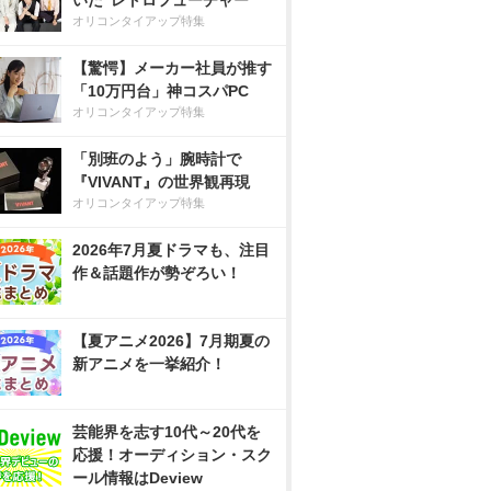
いた”レトロフューチャー”
オリコンタイアップ特集
【驚愕】メーカー社員が推す
「10万円台」神コスパPC
オリコンタイアップ特集
「別班のよう」腕時計で
『VIVANT』の世界観再現
オリコンタイアップ特集
2026年7月夏ドラマも、注目
作＆話題作が勢ぞろい！
【夏アニメ2026】7月期夏の
新アニメを一挙紹介！
芸能界を志す10代～20代を
応援！オーディション・スク
ール情報はDeview