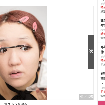
株
時給
派遣
建
年
株
時給
派遣
寿
休
株
時給
アル
寮
前
ト
日
月
派遣
41
／125
マスカラを塗る