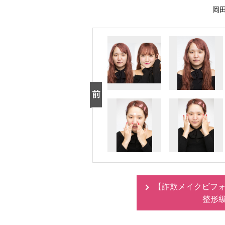
岡田
【詐欺メイクビフォー
整形