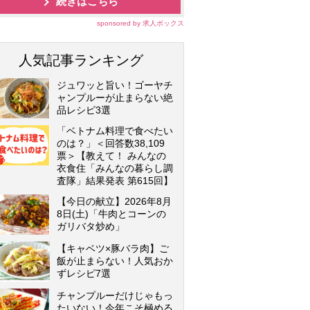
続きはこちら
sponsored by 求人ボックス
人気記事ランキング
ジュワッと旨い！ゴーヤチ
ャンプルーが止まらない絶
品レシピ3選
「ベトナム料理で食べたい
のは？」＜回答数38,109
票＞【教えて！ みんなの
衣食住「みんなの暮らし調
査隊」結果発表 第615回】
【今日の献立】2026年8月
8日(土)「牛肉とコーンの
ガリバタ炒め」
【キャベツ×豚バラ肉】ご
飯が止まらない！人気おか
ずレシピ7選
チャンプルーだけじゃもっ
たいない！今年こそ極める