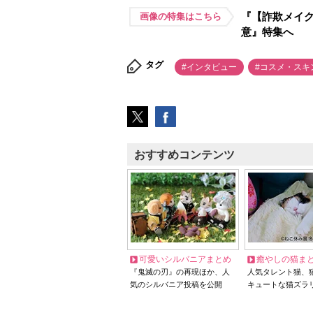
『【詐欺メイク
画像の特集はこちら
意』特集へ
タグ
#インタビュー
#コスメ・スキ
おすすめコンテンツ
可愛いシルバニアまとめ
癒やしの猫ま
『鬼滅の刃』の再現ほか、人
人気タレント猫、
気のシルバニア投稿を公開
キュートな猫ズラ