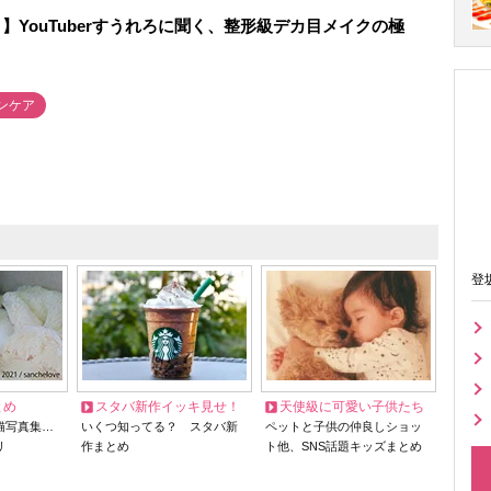
】YouTuberすうれろに聞く、整形級デカ目メイクの極
ンケア
登
とめ
スタバ新作イッキ見せ！
天使級に可愛い子供たち
猫写真集…
いくつ知ってる？ スタバ新
ペットと子供の仲良しショッ
リ
作まとめ
ト他、SNS話題キッズまとめ