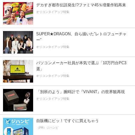
デカすぎ都市伝説発生!?ファミマ45％増量作戦再来
オリコンタイアップ特集
SUPER★DRAGON、自ら描いた”レトロフューチャ
ー”
オリコンタイアップ特集
パソコンメーカー社員が本気で選ぶ「10万円台PC3
選」
オリコンタイアップ特集
「別班のよう」腕時計で『VIVANT』の世界観再現
オリコンタイアップ特集
自販機にピッ！ですぐに買えちゃう
（PR）ジハンピ