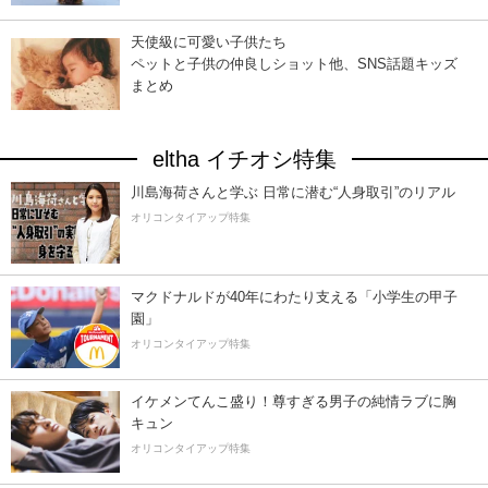
天使級に可愛い子供たち
ペットと子供の仲良しショット他、SNS話題キッズ
まとめ
eltha イチオシ特集
川島海荷さんと学ぶ 日常に潜む“人身取引”のリアル
オリコンタイアップ特集
マクドナルドが40年にわたり支える「小学生の甲子
園」
オリコンタイアップ特集
イケメンてんこ盛り！尊すぎる男子の純情ラブに胸
キュン
オリコンタイアップ特集