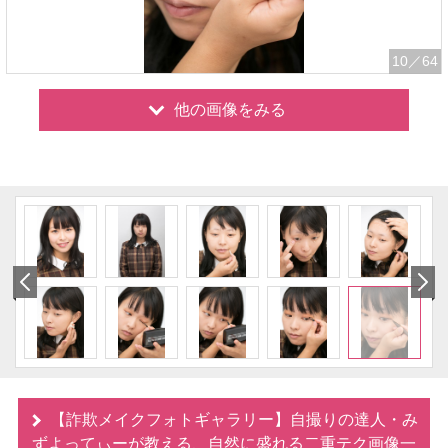
10
／64
他の画像をみる
【詐欺メイクフォトギャラリー】自撮りの達人・み
ずよってぃーが教える、自然に盛れる二重テク画像一