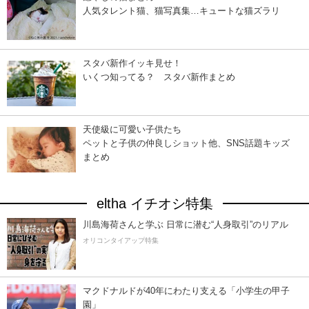
人気タレント猫、猫写真集…キュートな猫ズラリ
スタバ新作イッキ見せ！
いくつ知ってる？ スタバ新作まとめ
天使級に可愛い子供たち
ペットと子供の仲良しショット他、SNS話題キッズ
まとめ
eltha イチオシ特集
川島海荷さんと学ぶ 日常に潜む“人身取引”のリアル
オリコンタイアップ特集
マクドナルドが40年にわたり支える「小学生の甲子
園」