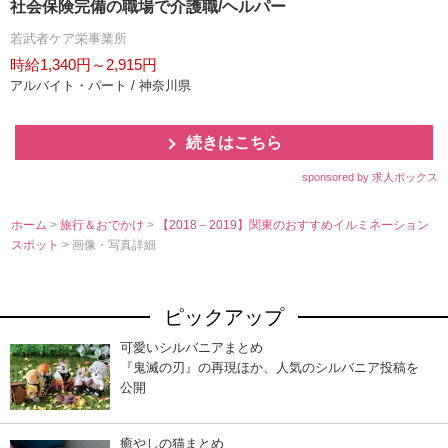
社会保険完備の職場で介護職/ヘルパー
若武者ケア栄事業所
時給1,340円～2,915円
アルバイト・パート / 神奈川県
続きはこちら
sponsored by 求人ボックス
ホーム
>
旅行＆おでかけ
>
【2018－2019】関東のおすすめイルミネーション
スポット
> 画像・写真詳細
ピックアップ
可愛いシルバニアまとめ
『鬼滅の刃』の再現ほか、人気のシルバニア投稿を
公開
癒やしの猫まとめ