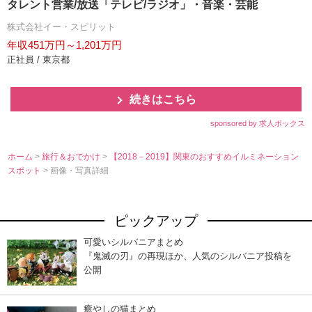
タレント営業/放送「テレビ/ラジオ」・音楽・芸能
株式会社イー・スピリット
年収451万円～1,201万円
正社員 / 東京都
続きはこちら
sponsored by 求人ボックス
ホーム
>
旅行＆おでかけ
>
【2018－2019】関東のおすすめイルミネーション
スポット
> 画像・写真詳細
ピックアップ
可愛いシルバニアまとめ
『鬼滅の刃』の再現ほか、人気のシルバニア投稿を
公開
癒やしの猫まとめ