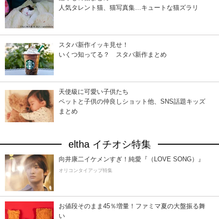
人気タレント猫、猫写真集…キュートな猫ズラリ
スタバ新作イッキ見せ！
いくつ知ってる？ スタバ新作まとめ
天使級に可愛い子供たち
ペットと子供の仲良しショット他、SNS話題キッズ
まとめ
eltha イチオシ特集
向井康二イケメンすぎ！純愛『（LOVE SONG）』
オリコンタイアップ特集
お値段そのまま45％増量！ファミマ夏の大盤振る舞
い