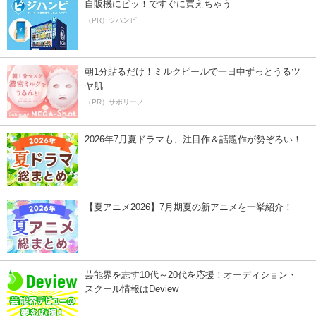
自販機にピッ！ですぐに買えちゃう
（PR）ジハンピ
朝1分貼るだけ！ミルクピールで一日中ずっとうるツ
ヤ肌
（PR）サボリーノ
2026年7月夏ドラマも、注目作＆話題作が勢ぞろい！
【夏アニメ2026】7月期夏の新アニメを一挙紹介！
芸能界を志す10代～20代を応援！オーディション・
スクール情報はDeview