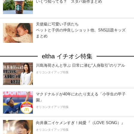
いくつ知ってる？ スタバ新作まとめ
天使級に可愛い子供たち
ペットと子供の仲良しショット他、SNS話題キッズ
まとめ
eltha イチオシ特集
川島海荷さんと学ぶ 日常に潜む“人身取引”のリアル
オリコンタイアップ特集
マクドナルドが40年にわたり支える「小学生の甲子
園」
オリコンタイアップ特集
向井康二イケメンすぎ！純愛『（LOVE SONG）』
オリコンタイアップ特集