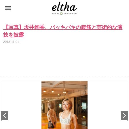
【写真】坂井絢香、バッキバキの腹筋と芸術的な演
技を披露
2018-11-01