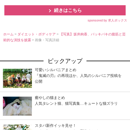
続きはこちら
sponsored by 求人ボックス
ホーム
>
ダイエット・ボディケア
>
【写真】坂井絢香、バッキバキの腹筋と芸
術的な演技を披露
> 画像・写真詳細
ピックアップ
可愛いシルバニアまとめ
『鬼滅の刃』の再現ほか、人気のシルバニア投稿を
公開
癒やしの猫まとめ
人気タレント猫、猫写真集…キュートな猫ズラリ
スタバ新作イッキ見せ！