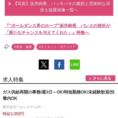
【写真】坂井絢香、バッキバキの腹筋と芸術的な演
技を披露画像一覧へ
『“ポールダンス界のホープ”坂井絢香 バレエの挫折が
「新たなチャンスを与えてくれた」』特集へ
#美容・健康
#ダイエット・ボディケア
さらに見る
求人特集
ガス供給再開の事務/週3日～OK/時短勤務OK/未経験歓迎/扶
養内OK
株式会社ベルシステム24
時給1,350円