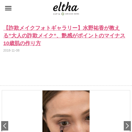
【詐欺メイクフォトギャラリー】水野祐香が教え
る”大人の詐欺メイク”、艶感がポイントのマイナス
10歳肌の作り方
2018-11-08