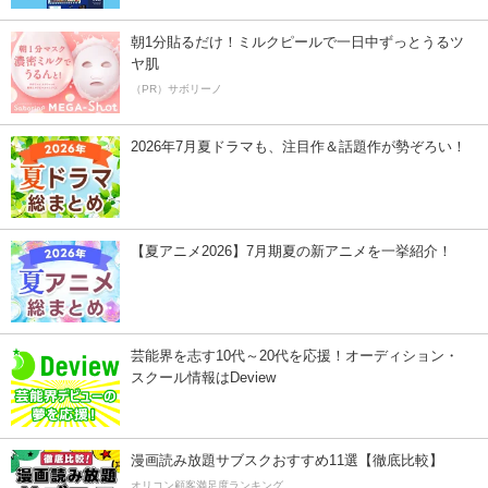
朝1分貼るだけ！ミルクピールで一日中ずっとうるツ
ヤ肌
（PR）サボリーノ
2026年7月夏ドラマも、注目作＆話題作が勢ぞろい！
【夏アニメ2026】7月期夏の新アニメを一挙紹介！
芸能界を志す10代～20代を応援！オーディション・
スクール情報はDeview
漫画読み放題サブスクおすすめ11選【徹底比較】
オリコン顧客満足度ランキング