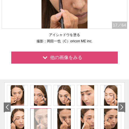
17
／64
アイシャドウを塗る
撮影：岡田一也（C）oricon ME inc.
他の画像をみる