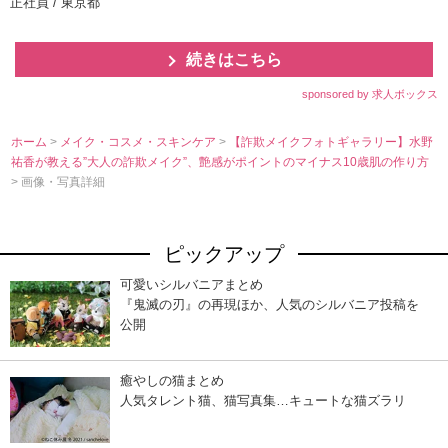
正社員 / 東京都
続きはこちら
sponsored by 求人ボックス
ホーム
>
メイク・コスメ・スキンケア
>
【詐欺メイクフォトギャラリー】水野
祐香が教える”大人の詐欺メイク”、艶感がポイントのマイナス10歳肌の作り方
> 画像・写真詳細
ピックアップ
可愛いシルバニアまとめ
『鬼滅の刃』の再現ほか、人気のシルバニア投稿を
公開
癒やしの猫まとめ
人気タレント猫、猫写真集…キュートな猫ズラリ