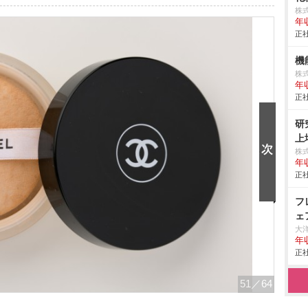
株
年
正社
機
株
年
正社
研
上
株
年
正社
フ
ェ
大
年
正社
51
／64