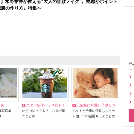
】水野祐香が教える”大人の詐欺メイク”。艶感がポイント
歳肌の作り方』特集へ
登
とめ
スタバ新作イッキ見せ！
天使級に可愛い子供たち
猫写真集…
いくつ知ってる？ スタバ新
ペットと子供の仲良しショッ
リ
作まとめ
ト他、SNS話題キッズまとめ