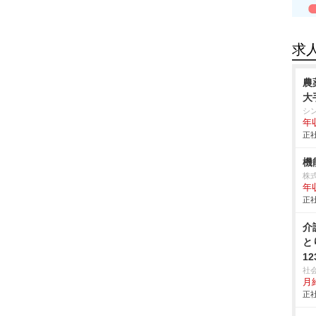
求
農
大
シ
年
正社
機
株
年
正社
介
と
12
社
月給
正社