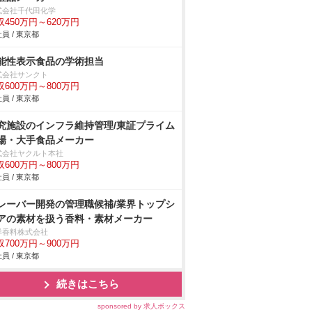
式会社千代田化学
収450万円～620万円
員 / 東京都
能性表示食品の学術担当
式会社サンクト
収600万円～800万円
員 / 東京都
究施設のインフラ維持管理/東証プライム
場・大手食品メーカー
式会社ヤクルト本社
収600万円～800万円
員 / 東京都
レーバー開発の管理職候補/業界トップシ
アの素材を扱う香料・素材メーカー
洋香料株式会社
収700万円～900万円
員 / 東京都
続きはこちら
sponsored by 求人ボックス