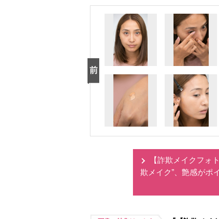
【詐欺メイクフォト
欺メイク”、艶感がポ