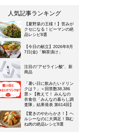
人気記事ランキング
【夏野菜の王様！】苦みが
クセになる！ピーマンの絶
品レシピ8選
【今日の献立】2026年8月
7日(金)「鯛茶漬け」
注目の“アゼライン酸”、新
商品
「暑い日に飲みたいドリン
クは？」＜回答数38,386
票＞【教えて！ みんなの
衣食住「みんなの暮らし調
査隊」結果発表 第614回】
【驚きのやわらかさ！】ヘ
ルシーなのに大満足！鶏む
ね肉の絶品レシピ8選