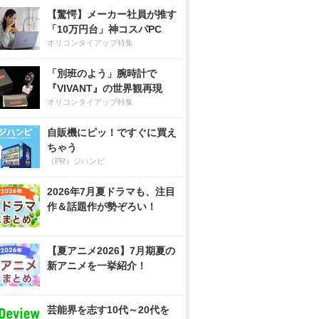
【驚愕】メーカー社員が推す
「10万円台」神コスパPC
オリコンタイアップ特集
「別班のよう」腕時計で
『VIVANT』の世界観再現
オリコンタイアップ特集
自販機にピッ！ですぐに買え
ちゃう
（PR）ジハンピ
2026年7月夏ドラマも、注目
作＆話題作が勢ぞろい！
【夏アニメ2026】7月期夏の
新アニメを一挙紹介！
芸能界を志す10代～20代を