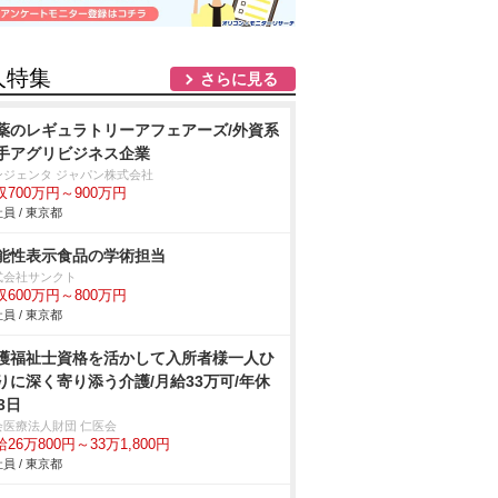
人特集
さらに見る
薬のレギュラトリーアフェアーズ/外資系
手アグリビジネス企業
ンジェンタ ジャパン株式会社
収700万円～900万円
員 / 東京都
能性表示食品の学術担当
式会社サンクト
収600万円～800万円
員 / 東京都
護福祉士資格を活かして入所者様一人ひ
りに深く寄り添う介護/月給33万可/年休
3日
会医療法人財団 仁医会
26万800円～33万1,800円
員 / 東京都