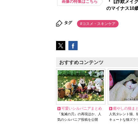
『【詐欺メイク
画像の特集はこちら
のマイナス10
タグ
#コスメ・スキンケア
おすすめコンテンツ
可愛いシルバニアまとめ
癒やしの猫ま
『鬼滅の刃』の再現ほか、人
人気タレント猫、
気のシルバニア投稿を公開
キュートな猫ズラ