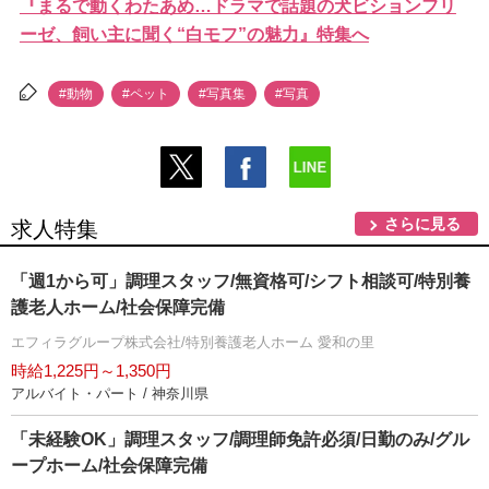
『まるで動くわたあめ…ドラマで話題の犬ビションフリ
ーゼ、飼い主に聞く“白モフ”の魅力』特集へ
#動物
#ペット
#写真集
#写真
さらに見る
求人特集
「週1から可」調理スタッフ/無資格可/シフト相談可/特別養
護老人ホーム/社会保障完備
エフィラグループ株式会社/特別養護老人ホーム 愛和の里
時給1,225円～1,350円
アルバイト・パート / 神奈川県
「未経験OK」調理スタッフ/調理師免許必須/日勤のみ/グル
ープホーム/社会保障完備