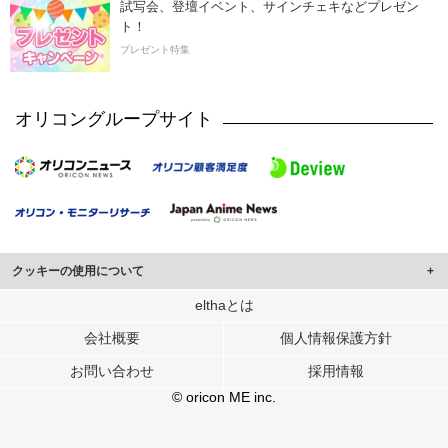
試写会、登壇イベント、サインチェキなどプレゼン
ト！
プレゼント特集
オリコングループサイト
クッキーの使用について
このサイトでは Cookie を使用して、ユーザーに合わせたコンテンツや広告の
elthaとは
表示、ソーシャル メディア機能の提供、広告の表示回数やクリック数の測定を
会社概要
個人情報保護方針
行っています。
また、ユーザーによるサイトの利用状況についても情報を収集し、ソーシャル
お問い合わせ
採用情報
メディアや広告配信、データ解析の各パートナーに提供しています。
各パートナーは、この情報とユーザーが各パートナーに提供した他の情報や、
© oricon ME inc.
ユーザーが各パートナーのサービスを使用したときに収集した他の情報を組み
合わせて使用することがあります。