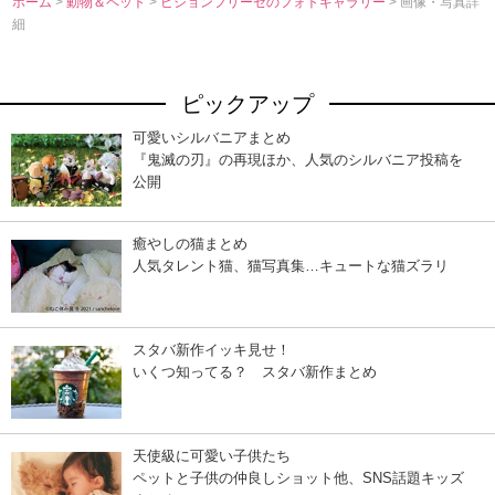
ホーム
>
動物＆ペット
>
ビションフリーゼのフォトギャラリー
> 画像・写真詳
細
ピックアップ
可愛いシルバニアまとめ
『鬼滅の刃』の再現ほか、人気のシルバニア投稿を
公開
癒やしの猫まとめ
人気タレント猫、猫写真集…キュートな猫ズラリ
スタバ新作イッキ見せ！
いくつ知ってる？ スタバ新作まとめ
天使級に可愛い子供たち
ペットと子供の仲良しショット他、SNS話題キッズ