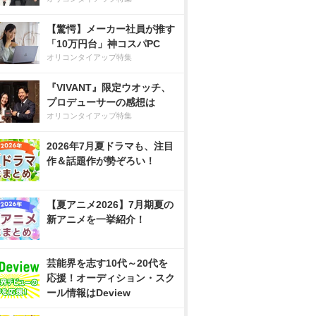
【驚愕】メーカー社員が推す
「10万円台」神コスパPC
オリコンタイアップ特集
『VIVANT』限定ウオッチ、
プロデューサーの感想は
オリコンタイアップ特集
2026年7月夏ドラマも、注目
作＆話題作が勢ぞろい！
【夏アニメ2026】7月期夏の
新アニメを一挙紹介！
芸能界を志す10代～20代を
応援！オーディション・スク
ール情報はDeview