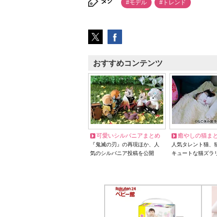
タグ
#モデル
#トレンド
おすすめコンテンツ
可愛いシルバニアまとめ
癒やしの猫ま
『鬼滅の刃』の再現ほか、人
人気タレント猫、
気のシルバニア投稿を公開
キュートな猫ズラ