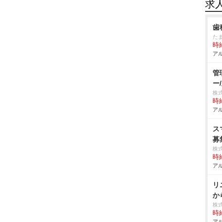
求
歯
た
時給
アル
管
ー
株
時給
アル
ス
募
株
時給
アル
リ
か
株
時給
アル