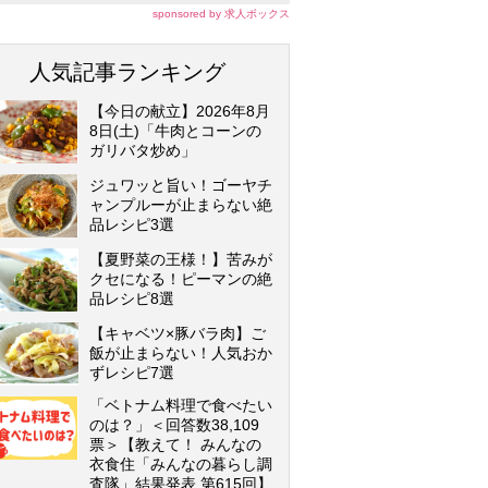
sponsored by 求人ボックス
人気記事ランキング
【今日の献立】2026年8月
8日(土)「牛肉とコーンの
ガリバタ炒め」
ジュワッと旨い！ゴーヤチ
ャンプルーが止まらない絶
品レシピ3選
【夏野菜の王様！】苦みが
クセになる！ピーマンの絶
品レシピ8選
【キャベツ×豚バラ肉】ご
飯が止まらない！人気おか
ずレシピ7選
「ベトナム料理で食べたい
のは？」＜回答数38,109
票＞【教えて！ みんなの
衣食住「みんなの暮らし調
査隊」結果発表 第615回】