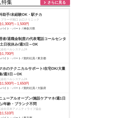
人特集
さらに見る
科助手/未経験OK・駅チカ
まプラーザ南口 お口クリニック
1,300円～1,500円
バイト・パート / 神奈川県
理者/退職金制度の代表電話コールセンタ
/土日祝休み/週3日～OK
式会社ベルシステム24
1,700円
バイト・パート / 契約社員 / 東京都
マホのテクニカルサポート/在宅OK/大量
集/週3日～OK
式会社ベルシステム24
1,500円～1,650円
バイト・パート / 契約社員 / 大阪府
ニューアルオープン/施設ケアマネ/週1日
ら/年齢・ブランク不問
式会社日本アメニティライフ協会
1,510円
バイト・パート / 東京都