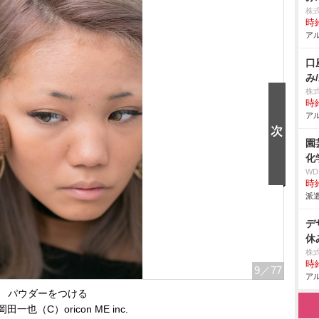
株
時給
アル
口
み
株
時給
アル
園
化
W
時給
派遣
デ
休
株
時給
9
／77
アル
パウダーをつける
田一也（C）oricon ME inc.