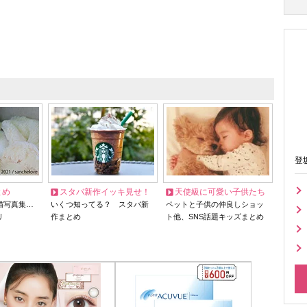
登
とめ
スタバ新作イッキ見せ！
天使級に可愛い子供たち
猫写真集…
いくつ知ってる？ スタバ新
ペットと子供の仲良しショッ
リ
作まとめ
ト他、SNS話題キッズまとめ