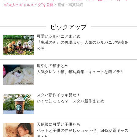
ゃ”大人のギャルメイク”を公開
> 画像・写真詳細
ピックアップ
可愛いシルバニアまとめ
『鬼滅の刃』の再現ほか、人気のシルバニア投稿を
公開
癒やしの猫まとめ
人気タレント猫、猫写真集…キュートな猫ズラリ
スタバ新作イッキ見せ！
いくつ知ってる？ スタバ新作まとめ
天使級に可愛い子供たち
ペットと子供の仲良しショット他、SNS話題キッズ
まとめ