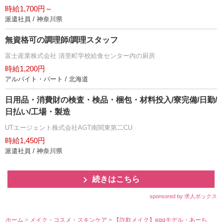
時給1,700円～
派遣社員 / 神奈川県
無資格可の調理師/調理スタッフ
富士産業株式会社 清里町学校給食センター内の厨房
時給1,200円
アルバイト・パート / 北海道
日用品・消費財の検査・検品・梱包・材料投入/寮完備/日勤/
日払い/工場・製造
UTエージェント株式会社AGT南関東第二CU
時給1,450円
派遣社員 / 神奈川県
続きはこちら
sponsored by 求人ボックス
ホーム
>
メイク・コスメ・スキンケア
>
【詐欺メイク】eggモデル・あーち