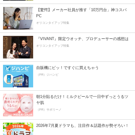
【驚愕】メーカー社員が推す「10万円台」神コスパ
PC
オリコンタイアップ特集
『VIVANT』限定ウオッチ、プロデューサーの感想は
オリコンタイアップ特集
自販機にピッ！ですぐに買えちゃう
（PR）ジハンピ
朝1分貼るだけ！ミルクピールで一日中ずっとうるツ
ヤ肌
（PR）サボリーノ
2026年7月夏ドラマも、注目作＆話題作が勢ぞろい！