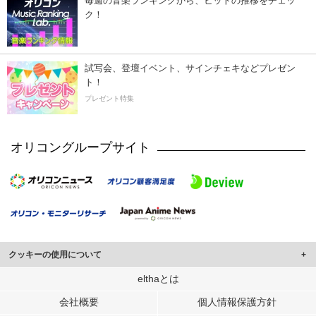
毎週の音楽ランキングから、ヒットの推移をチェッ
ク！
試写会、登壇イベント、サインチェキなどプレゼン
ト！
プレゼント特集
オリコングループサイト
クッキーの使用について
このサイトでは Cookie を使用して、ユーザーに合わせたコンテンツや広告の
elthaとは
表示、ソーシャル メディア機能の提供、広告の表示回数やクリック数の測定を
会社概要
個人情報保護方針
行っています。
また、ユーザーによるサイトの利用状況についても情報を収集し、ソーシャル