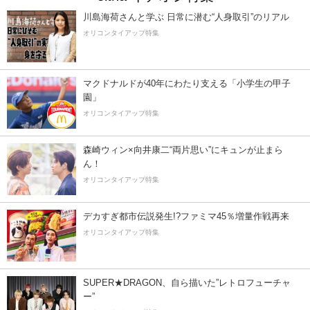
川島海荷さんと学ぶ 日常に潜む“人身取引”のリアル
オリコンタイアップ特集
マクドナルドが40年にわたり支える「小学生の甲子
園」
オリコンタイアップ特集
森崎ウィン×向井康二“両片思い”にキュンが止まら
ん！
オリコンタイアップ特集
デカすぎ都市伝説発生!?ファミマ45％増量作戦再来
オリコンタイアップ特集
SUPER★DRAGON、自ら描いた”レトロフューチャ
ー”