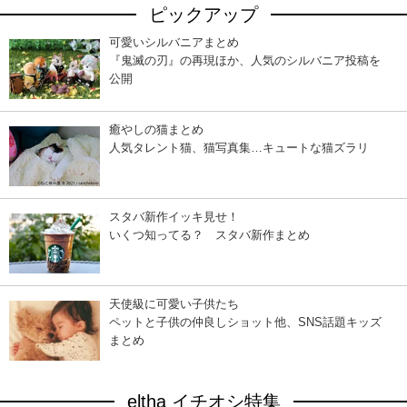
ピックアップ
可愛いシルバニアまとめ
『鬼滅の刃』の再現ほか、人気のシルバニア投稿を
公開
癒やしの猫まとめ
人気タレント猫、猫写真集…キュートな猫ズラリ
スタバ新作イッキ見せ！
いくつ知ってる？ スタバ新作まとめ
天使級に可愛い子供たち
ペットと子供の仲良しショット他、SNS話題キッズ
まとめ
eltha イチオシ特集