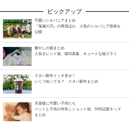
ピックアップ
可愛いシルバニアまとめ
『鬼滅の刃』の再現ほか、人気のシルバニア投稿を
公開
癒やしの猫まとめ
人気タレント猫、猫写真集…キュートな猫ズラリ
スタバ新作イッキ見せ！
いくつ知ってる？ スタバ新作まとめ
天使級に可愛い子供たち
ペットと子供の仲良しショット他、SNS話題キッズ
まとめ