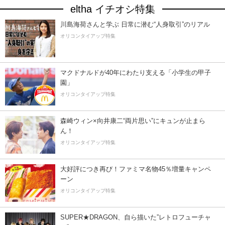
eltha イチオシ特集
川島海荷さんと学ぶ 日常に潜む“人身取引”のリアル
オリコンタイアップ特集
マクドナルドが40年にわたり支える「小学生の甲子
園」
オリコンタイアップ特集
森崎ウィン×向井康二“両片思い”にキュンが止まら
ん！
オリコンタイアップ特集
大好評につき再び！ファミマ名物45％増量キャンペ
ーン
オリコンタイアップ特集
SUPER★DRAGON、自ら描いた”レトロフューチャ