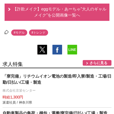
【詐欺メイク】eggモデル・あーちゃ”大人のギャル
メイク”を公開画像一覧へ
#モデル
#トレンド
さらに見る
求人特集
「寮完備」リチウムイオン電池の製造/即入寮/製造・工場/日
勤/日払い/工場・製造
株式会社京栄センター
時給1,300円
派遣社員 / 神奈川県
自動車製品の集荷・梱包・運搬/寮完備/日払い/工場・製造