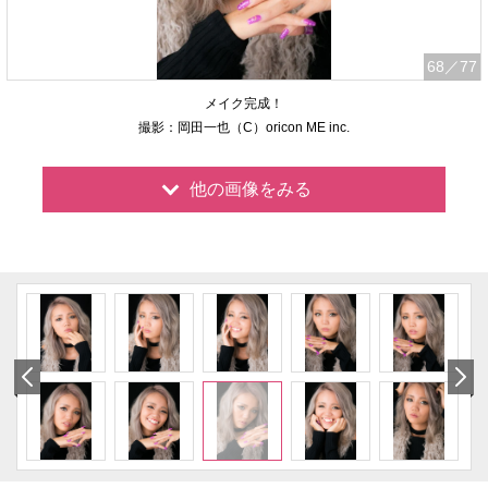
68
／77
メイク完成！
撮影：岡田一也（C）oricon ME inc.
他の画像をみる