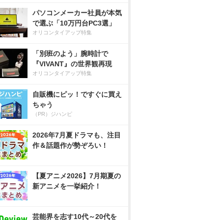
パソコンメーカー社員が本気
で選ぶ「10万円台PC3選」
オリコンタイアップ特集
「別班のよう」腕時計で
『VIVANT』の世界観再現
オリコンタイアップ特集
自販機にピッ！ですぐに買え
ちゃう
（PR）ジハンピ
2026年7月夏ドラマも、注目
作＆話題作が勢ぞろい！
【夏アニメ2026】7月期夏の
新アニメを一挙紹介！
芸能界を志す10代～20代を