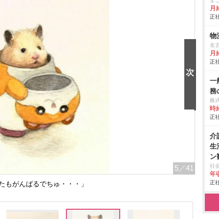
ま
月
正社
物
名
月
正社
一
務
株
時給
正社
介
生
ン
社
5
／41
年
正社
たもがんばるでちゅ・・・」