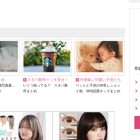
登
とめ
スタバ新作イッキ見せ！
天使級に可愛い子供たち
猫写真集…
いくつ知ってる？ スタバ新
ペットと子供の仲良しショッ
リ
作まとめ
ト他、SNS話題キッズまとめ