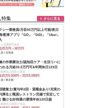
人特集
さらに見る
クシー乗務員/月収50万円以上可能/夜日
務/配車アプリ「GO」「DiDi」「Uber」
入
こと交通株式会社
給25万円～50万円
員 / 北海道
健の作業療法士/認知症ケア・生活リハに
われる月給33.5万円可&年間休日123日
会医療法人財団 仁医会
25万5,000円～33万5,000円
員 / 東京都
語聴覚士/賞与年2回・退職金あり!充実の
利厚生と職員レストラン完備で安定して
く働ける好待遇の環境年休120日超
会医療法人財団 仁医会