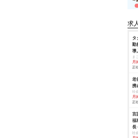
求
タ
勤
導
ま
月
正社
老
携
社
月給
正社
言
福
長
社