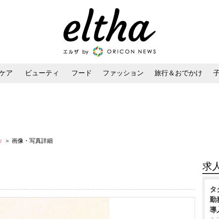
ケア
ビューティ
フード
ファッション
旅行＆おでかけ
ンケア
ダイエット・ボディケア
ヘアスタイル・ヘアアレンジ
々
＞ 画像・写真詳細
求
タ
勤
導