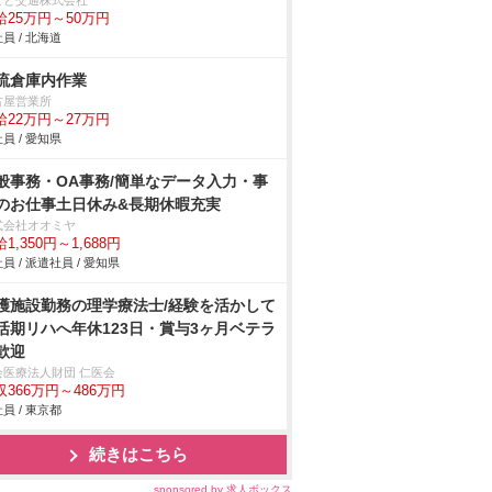
こと交通株式会社
給25万円～50万円
員 / 北海道
流倉庫内作業
古屋営業所
給22万円～27万円
員 / 愛知県
般事務・OA事務/簡単なデータ入力・事
のお仕事土日休み&長期休暇充実
式会社オオミヤ
1,350円～1,688円
員 / 派遣社員 / 愛知県
護施設勤務の理学療法士/経験を活かして
活期リハへ年休123日・賞与3ヶ月ベテラ
歓迎
会医療法人財団 仁医会
収366万円～486万円
員 / 東京都
続きはこちら
sponsored by 求人ボックス