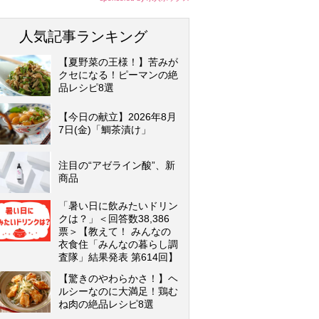
人気記事ランキング
【夏野菜の王様！】苦みが
クセになる！ピーマンの絶
品レシピ8選
【今日の献立】2026年8月
7日(金)「鯛茶漬け」
注目の“アゼライン酸”、新
商品
「暑い日に飲みたいドリン
クは？」＜回答数38,386
票＞【教えて！ みんなの
衣食住「みんなの暮らし調
査隊」結果発表 第614回】
【驚きのやわらかさ！】ヘ
ルシーなのに大満足！鶏む
ね肉の絶品レシピ8選