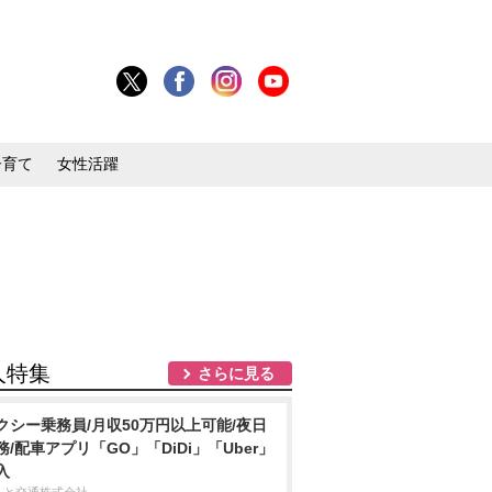
子育て
女性活躍
人特集
さらに見る
クシー乗務員/月収50万円以上可能/夜日
務/配車アプリ「GO」「DiDi」「Uber」
入