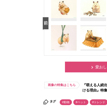
愛おし
『萌える人続出
画像の特集はこちら
ける理由』特
タグ
#動物
#ペット
#トレンド