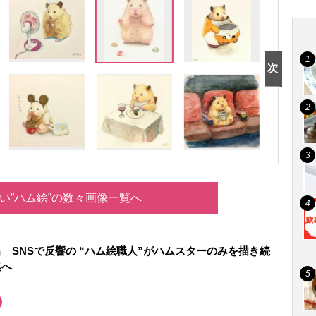
い”ハム絵”の数々画像一覧へ
 SNSで反響の “ハム絵職人”がハムスターのみを描き続
集へ