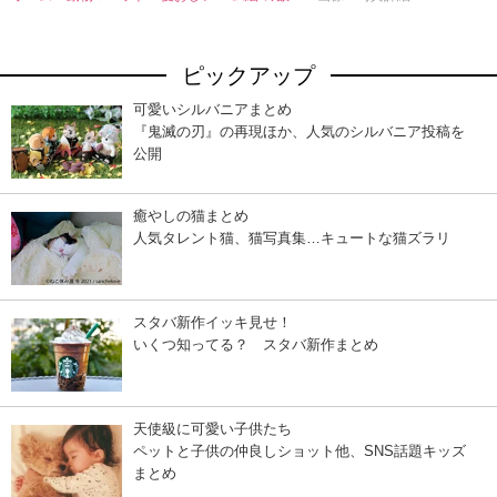
ピックアップ
可愛いシルバニアまとめ
『鬼滅の刃』の再現ほか、人気のシルバニア投稿を
公開
癒やしの猫まとめ
人気タレント猫、猫写真集…キュートな猫ズラリ
スタバ新作イッキ見せ！
いくつ知ってる？ スタバ新作まとめ
天使級に可愛い子供たち
ペットと子供の仲良しショット他、SNS話題キッズ
まとめ