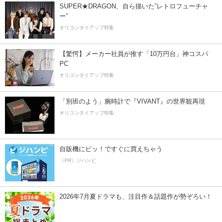
SUPER★DRAGON、自ら描いた”レトロフューチャ
ー”
オリコンタイアップ特集
【驚愕】メーカー社員が推す「10万円台」神コスパ
PC
オリコンタイアップ特集
「別班のよう」腕時計で『VIVANT』の世界観再現
オリコンタイアップ特集
自販機にピッ！ですぐに買えちゃう
（PR）ジハンピ
2026年7月夏ドラマも、注目作＆話題作が勢ぞろい！