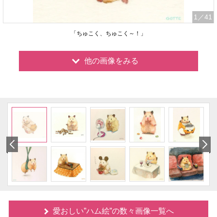
1
／41
「ちゅこく、ちゅこく～！」
他の画像をみる
愛おしい”ハム絵”の数々画像一覧へ