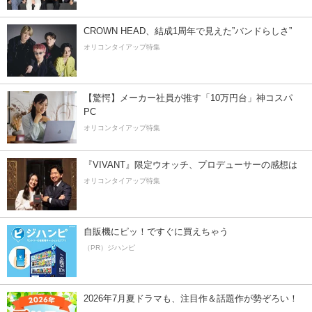
CROWN HEAD、結成1周年で見えた”バンドらしさ”
オリコンタイアップ特集
【驚愕】メーカー社員が推す「10万円台」神コスパ
PC
オリコンタイアップ特集
『VIVANT』限定ウオッチ、プロデューサーの感想は
オリコンタイアップ特集
自販機にピッ！ですぐに買えちゃう
（PR）ジハンピ
2026年7月夏ドラマも、注目作＆話題作が勢ぞろい！