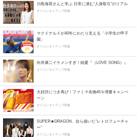
川島海荷さんと学ぶ 日常に潜む“人身取引”のリアル
オリコンタイアップ特集
マクドナルドが40年にわたり支える「小学生の甲子
園」
オリコンタイアップ特集
向井康二イケメンすぎ！純愛『（LOVE SONG）』
オリコンタイアップ特集
大好評につき再び！ファミマ名物45％増量キャンペ
ーン
オリコンタイアップ特集
SUPER★DRAGON、自ら描いた”レトロフューチャ
ー”
オリコンタイアップ特集