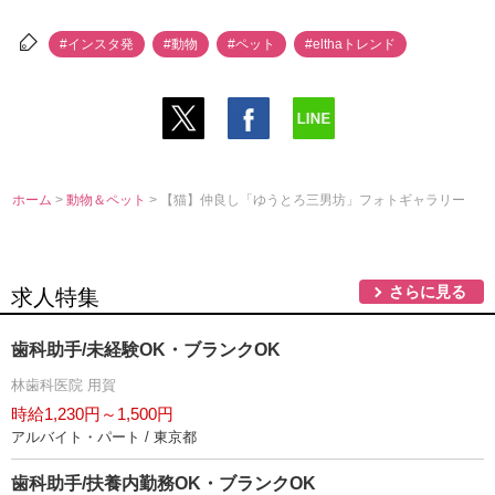
#インスタ発
#動物
#ペット
#elthaトレンド
ホーム
>
動物＆ペット
> 【猫】仲良し「ゆうとろ三男坊」フォトギャラリー
さらに見る
求人特集
歯科助手/未経験OK・ブランクOK
林歯科医院 用賀
時給1,230円～1,500円
アルバイト・パート / 東京都
歯科助手/扶養内勤務OK・ブランクOK