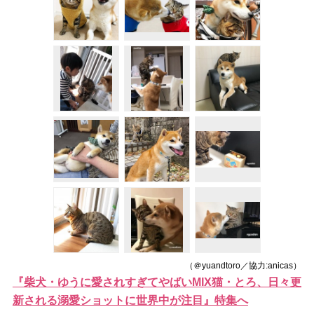
（＠yuandtoro／協力:anicas）
『柴犬・ゆうに愛されすぎてやばいMIX猫・とろ、日々更
新される溺愛ショットに世界中が注目』特集へ