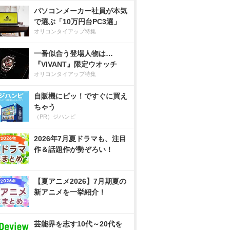
パソコンメーカー社員が本気
で選ぶ「10万円台PC3選」
オリコンタイアップ特集
一番似合う登場人物は…
『VIVANT』限定ウオッチ
オリコンタイアップ特集
自販機にピッ！ですぐに買え
ちゃう
（PR）ジハンピ
2026年7月夏ドラマも、注目
作＆話題作が勢ぞろい！
【夏アニメ2026】7月期夏の
新アニメを一挙紹介！
芸能界を志す10代～20代を