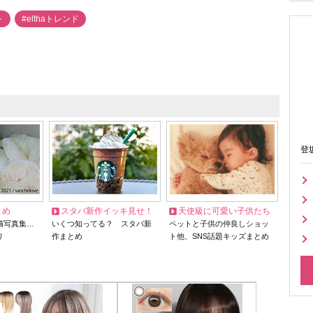
ト
#elthaトレンド
登
とめ
スタバ新作イッキ見せ！
天使級に可愛い子供たち
猫写真集…
いくつ知ってる？ スタバ新
ペットと子供の仲良しショッ
リ
作まとめ
ト他、SNS話題キッズまとめ