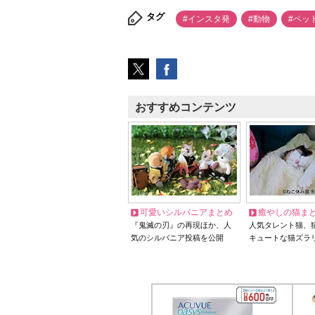
タグ
#インスタ発
#動物
#ペッ
おすすめコンテンツ
可愛いシルバニアまとめ
癒やしの猫ま
『鬼滅の刃』の再現ほか、人
人気タレント猫、
気のシルバニア投稿を公開
キュートな猫ズラ