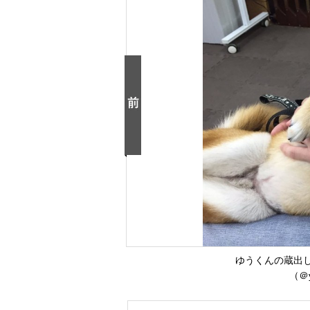
ゆうくんの蔵出
（＠y