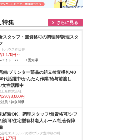
人特集
さらに見る
食スタッフ・無資格可の調理師/調理スタ
フ
ットハウス春日井
1,170円～
バイト・パート / 愛知県
完備/プリンター部品の組立検査梱包/40
50代活躍中/かんたん作業/給与前渡し
K/女性活躍中
総工産株式会社
29万8,000円
社員 / 神奈川県
未経験OK」調理スタッフ/無資格可/シフ
相談可/住宅型有料老人ホーム/社会保障
備
式会社エメラルドの郷/プレタ豊中桜の町
1,177円