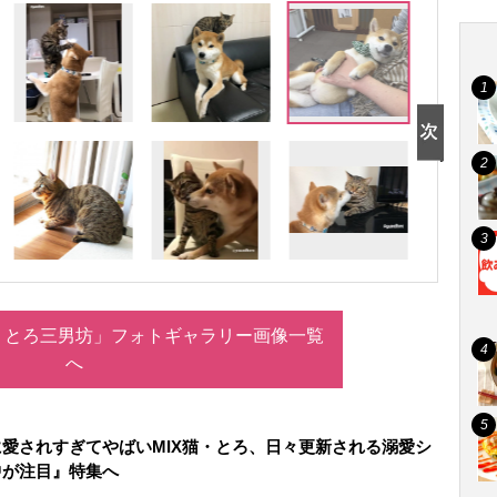
うとろ三男坊」フォトギャラリー画像一覧
へ
愛されすぎてやばいMIX猫・とろ、日々更新される溺愛シ
中が注目』特集へ