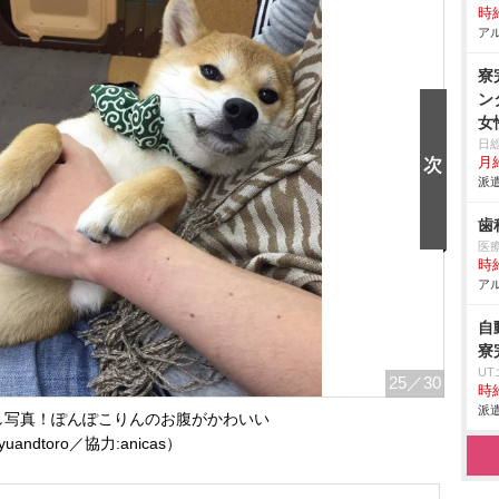
時給
アル
寮
ン
女
日
月給
派遣
歯
医
時給
アル
自
寮
U
25
／30
時給
派遣
し写真！ぽんぽこりんのお腹がかわいい
uandtoro／協力:anicas）