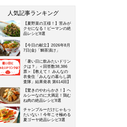
人気記事ランキング
【夏野菜の王様！】苦みが
クセになる！ピーマンの絶
品レシピ8選
【今日の献立】2026年8月
7日(金)「鯛茶漬け」
「暑い日に飲みたいドリン
クは？」＜回答数38,386
票＞【教えて！ みんなの
衣食住「みんなの暮らし調
査隊」結果発表 第614回】
【驚きのやわらかさ！】ヘ
ルシーなのに大満足！鶏む
ね肉の絶品レシピ8選
チャンプルーだけじゃもっ
たいない！今年こそ極める
夏ゴーヤ絶品レシピ3選