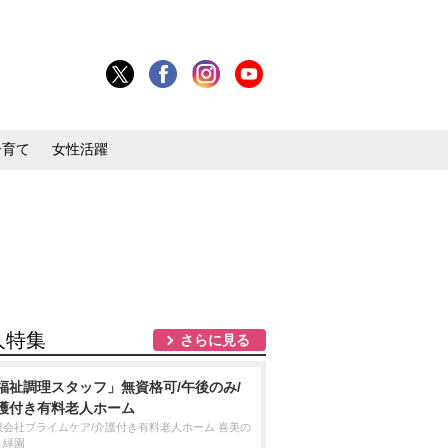
子育て
女性活躍
人特集
さらに見る
福祉調理スタッフ」無資格可/午後のみ/
護付き有料老人ホーム
限会社プライムケア/介護付き有料老人ホーム 喜美の
・緑園