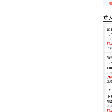
求
給
ッ
ト
時給
アル
寮
～
O
日
月給
派遣
「
ト
完
株
時給