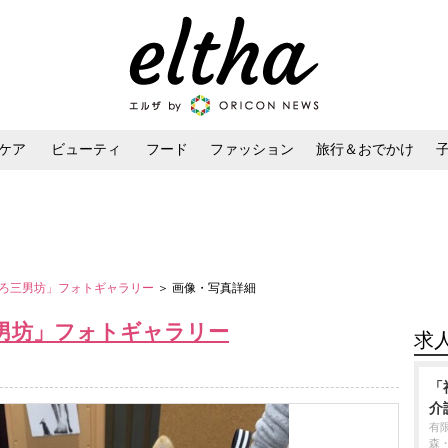
ケア
ビューティ
フード
ファッション
旅行＆おでかけ
ンケア
ダイエット・ボディケア
ヘアスタイル・ヘアアレンジ
ろ三男坊」フォトギャラリー
＞ 画像・写真詳細
男坊」フォトギャラリー
求
「
介
有
森