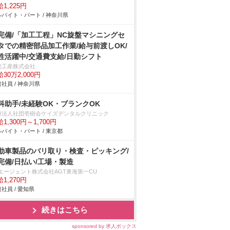
1,225円
バイト・パート / 神奈川県
完備/「加工工程」NC旋盤マシニングセ
タでの精密部品加工作業/給与前渡しOK/
性活躍中/交通費支給/日勤シフト
総工産株式会社
30万2,000円
社員 / 神奈川県
科助手/未経験OK・ブランクOK
療法人社団壱樹会ケイズデンタルクリニック
1,300円～1,700円
バイト・パート / 東京都
動車製品のバリ取り・検査・ピッキング/
完備/日払い/工場・製造
Tエージェント株式会社AGT東海第一CU
1,270円
社員 / 愛知県
続きはこちら
sponsored by 求人ボックス